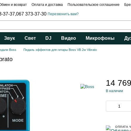
Обмен и возврат
Оплата и доставка
Пользовательское соглашение
Бре
3-37-37,
067 373-37-30
Перезвонить вам?
Звук
Свет
DJ
Видео
Микрофоны
Ду
едали Boss
Педаль эффектов для гитары Boss VB 2w Vibrato
brato
14 769
В наличии
ОПЛАТА 
5 платеж