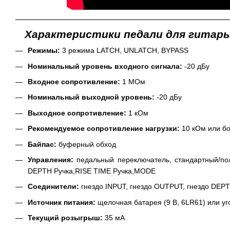
Характеристики педали для гитары 
Режимы:
3 режима LATCH, UNLATCH, BYPASS
Номинальный уровень входного сигнала:
-20 дБу
Входное сопротивление:
1 МОм
Номинальный выходной уровень:
-20 дБу
Выходное сопротивление:
1 кОм
Рекомендуемое сопротивление нагрузки:
10 кОм или б
Байпас:
буферный обход
Управления:
педальный переключатель, стандартный/пол
DEPTH Ручка,RISE TIME Ручка,MODE
Соединители:
гнездо INPUT, гнездо OUTPUT, гнездо DEPT
Источник питания:
щелочная батарея (9 В, 6LR61) или уго
Текущий розыгрыш:
35 мА