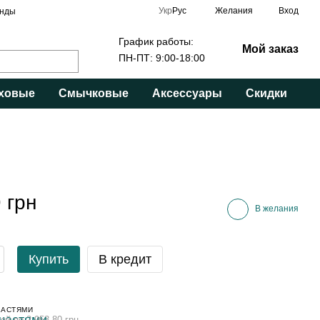
Укр
Рус
Желания
Вход
нды
График работы:
Мой заказ
ПН-ПТ: 9:00-18:00
ховые
Смычковые
Аксессуары
Скидки
 грн
В желания
Купить
В кредит
ЧАСТЯМИ
ей по 2 953.80 грн