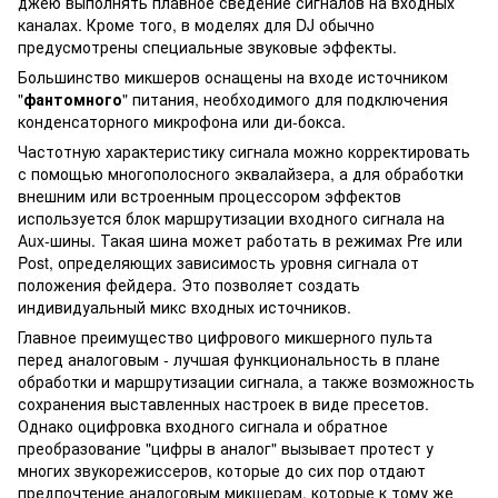
джею выполнять плавное сведение сигналов на входных
каналах. Кроме того, в моделях для DJ обычно
предусмотрены специальные звуковые эффекты.
Большинство микшеров оснащены на входе источником
"
фантомного
" питания, необходимого для подключения
конденсаторного микрофона или ди-бокса.
Частотную характеристику сигнала можно корректировать
с помощью многополосного эквалайзера, а для обработки
внешним или встроенным процессором эффектов
используется блок маршрутизации входного сигнала на
Аux-шины. Такая шина может работать в режимах Pre или
Post, определяющих зависимость уровня сигнала от
положения фейдера. Это позволяет создать
индивидуальный микс входных источников.
Главное преимущество цифрового микшерного пульта
перед аналоговым - лучшая функциональность в плане
обработки и маршрутизации сигнала, а также возможность
сохранения выставленных настроек в виде пресетов.
Однако оцифровка входного сигнала и обратное
преобразование "цифры в аналог" вызывает протест у
многих звукорежиссеров, которые до сих пор отдают
предпочтение аналоговым микшерам, которые к тому же