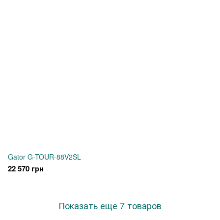
Gator G-TOUR-88V2SL
22 570 грн
Показать еще 7 товаров