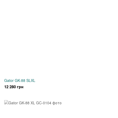
Gator GK-88 SLXL
12 280 грн