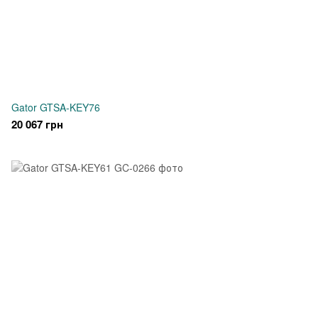
Gator GTSA-KEY76
20 067 грн