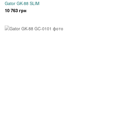
Gator GK-88 SLIM
10 763 грн