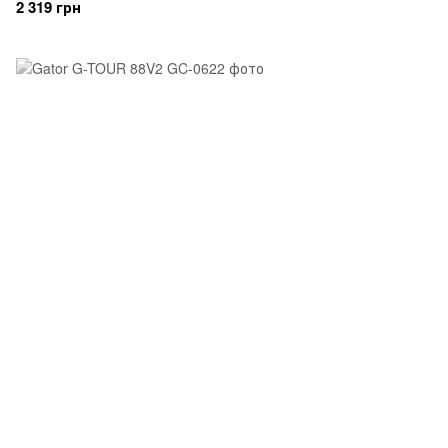
2 319 грн