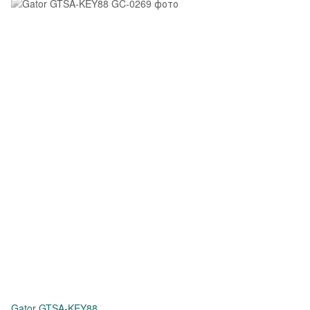
Gator GTSA-KEY88