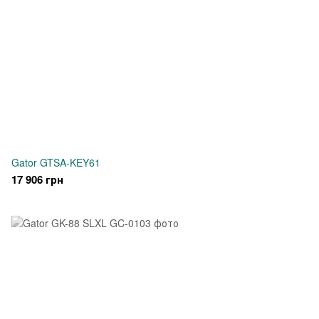
Gator GTSA-KEY61
17 906 грн