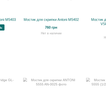
oni M5403
Мостик для скрипки Antoni M5402
Мостик 
VSR
ть
760 грн
Нет в наличии
Н