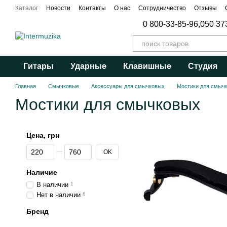
Перейти к основному контенту
Каталог
Новости
Контакты
О нас
Сотрудничество
Отзывы
Публичный договор
0 800-33-85-96,
050 37
Гитары
Ударные
Клавишные
Студия
Главная
Смычковые
Аксессуары для смычковых
Мостики для смыч
Мостики для смычковых
Цена, грн
От Цена, грн
До Цена, грн
OK
Наличие
В наличии
1
Нет в наличии
6
Бренд