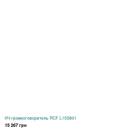
НЧ громкоговоритель RCF L15S801
15 267 грн