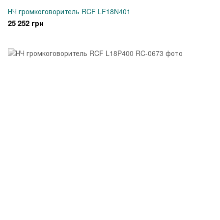
НЧ громкоговоритель RCF LF18N401
25 252 грн