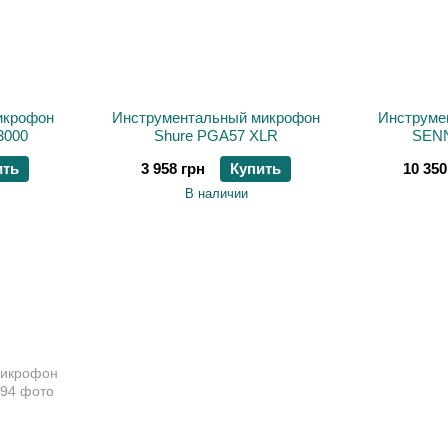
икрофон
Инструментальный микрофон
Инструме
3000
Shure PGA57 XLR
SENN
ить
3 958 грн
Купить
10 350
В наличии