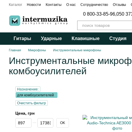
Перейти к основному контенту
Каталог
Новости
Контакты
О нас
Сотрудничество
Отзывы
Публичный договор
0 800-33-85-96,
050 37
Гитары
Ударные
Клавишные
Студия
Главная
Микрофоны
Инструментальные микрофоны
Инструментальные микроф
комбоусилителей
Назначение:
для комбоусилителей
Очистить фильтр
Цена, грн
От Цена, грн
До Цена, грн
OK