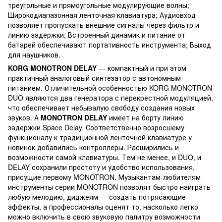
треугольные и прямоугольные модулирующие волны;
Широкодиапазонная ленточная клавиатура; Аудиовход
позволяет пропускать внешние сигналы через фильтр и
линию задержки; Встроенный динамик и питание от
батарей обеспечивают портативность инструмента; Выход
для наушников.
KORG MONOTRON DELAY
— компактный и при этом
практичный аналоговый синтезатор с автономным
питанием. Отличительной особенностью KORG MONOTRON
DUO являются два генератора с перекрестной модуляцией,
что обеспечивает небывалую свободу создания новых
звуков. А
MONOTRON DELAY
имеет на борту линию
задержки Space Delay. Соответственно возросшему
функционалу к традиционной ленточной клавиатуре у
новинок добавились контроллеры. Расширились и
возможности самой клавиатуры. Тем не менее, и DUO, и
DELAY сохранили простоту и удобство использования,
присущие первому MONOTRON. Музыкантам-любителям
инструменты серии MONOTRON позволят быстро наиграть
любую мелодию, диджеям — создать потрясающие
эффекты, а профессионалы оценят то, насколько легко
можно включить в свою звуковую палитру возможности