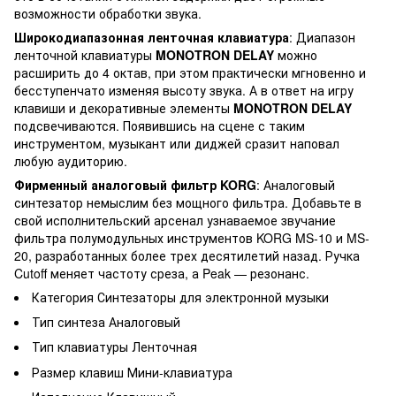
возможности обработки звука.
Широкодиапазонная ленточная клавиатура
: Диапазон
ленточной клавиатуры
MONOTRON DELAY
можно
расширить до 4 октав, при этом практически мгновенно и
бесступенчато изменяя высоту звука. А в ответ на игру
клавиши и декоративные элементы
MONOTRON DELAY
подсвечиваются. Появившись на сцене с таким
инструментом, музыкант или диджей сразит наповал
любую аудиторию.
Фирменный аналоговый фильтр KORG
: Аналоговый
синтезатор немыслим без мощного фильтра. Добавьте в
свой исполнительский арсенал узнаваемое звучание
фильтра полумодульных инструментов KORG MS-10 и MS-
20, разработанных более трех десятилетий назад. Ручка
Cutoff меняет частоту среза, а Peak — резонанс.
Категория
Синтезаторы для электронной музыки
Тип синтеза
Аналоговый
Тип клавиатуры
Ленточная
Размер клавиш
Мини-клавиатура