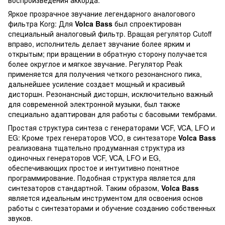
Яркое прозрачное звучание легендарного аналогового
фильтра Korg: Для
Volca Bass
был спроектирован
специальный аналоговый фильтр. Вращая регулятор Cutoff
вправо, исполнитель делает звучание более ярким и
открытым; при вращении в обратную сторону получается
более округлое и мягкое звучание. Регулятор Peak
применяется для получения четкого резонансного пика,
дальнейшее усиление создает мощный и красивый
дисторшн. Резонансный дисторшн, исключительно важный
для современной электронной музыки, был также
специально адаптирован для работы с басовыми тембрами.
Простая структура синтеза с генераторами VCF, VCA, LFO и
EG: Кроме трех генераторов VCO, в синтезаторе
Volca Bass
реализована тщательно продуманная структура из
одиночных генераторов VCF, VCA, LFO и EG,
обеспечивающих простое и интуитивно понятное
программирование. Подобная структура является для
синтезаторов стандартной. Таким образом,
Volca Bass
является идеальным инструментом для освоения основ
работы с синтезаторами и обучение созданию собственных
звуков.