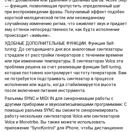
— функция, позволяющая пропустить определенный шаг
при воспроизведении фразы. Получаемый эффект подобен
короткой мелодической петле или неожиданному
случайному изменению ритма, что оживляет звук и придает
ему оттенок непосредственности, как будто исполнение
происходит «живьем».
УДОБНЫЕ ДОПОЛНИТЕЛЬНЫЕ ФУНКЦИИ. Функция Self-
tuning: До сегодняшнего дня все аналоговые синтезаторы
страдали от расстройки генераторов с течением времени
или при изменении температуры. В синтезаторах Volca эта
проблема решена за счет реализации функции Self-tuning,
которая постоянно контролирует частоту генераторов. Вам
не потребуется подстраивать синтезатор в процессе
исполнения или ждать, когда стабилизируется высота
после включения питания инструмента.
Разъемы SYNC и MIDI IN для синхронизации работы с
другими приборами и звукозаписывающими программами: С
помощью разъема SYNC вы сможете синхронизировать
работу нескольких синтезаторов Volca или синтезаторов
Volca и Monotribe. Вы также можете использовать
приложение "SyncKontrol" для iPhone, чтобы дистанционно