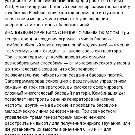
устройств. Это оптимальный выбор для работы в стилях
Acid, House и других. Шаговый секвенсор, заимствованный у
грувбоксов Electribe, является одновременно интуитивно
понятным и мощным инструментом для создания
энергичных и креативных басовых линий.
АНАЛОГОВЫЙ ЗВУК БАСА С НЕПОВТОРИМЫМ ОКРАСОМ. Три
генератора для создания огромного числа басовых
тембров: Жирный звук с характерной модуляцией — именно
то, чего музыкант ожидает от аналогового синтезатора.
Три генератора могут комбинироваться самыми
разнообразными способами — от монофонического унисона
до трехголосых аккордов, что обеспечивает
исключительную гибкость при создании басовых партий.
Запрограммировав секвенцию с раздельным управлением
каждым из трех генераторов, вы сможете сформировать
сложный многоголосый басовый паттерн. Комбинация 2+1
позволяет настроить один из генераторов на низкие
частоты, другой — на высокие и проводить басовую и
мелодическую линии одновременно. При совместном
управлении тремя генераторами можно немного
расстроить их высоту для получения жирного звучания, или
же установить их высоты в значения 0, +3 и +7 для
воспроизведения аккорда.