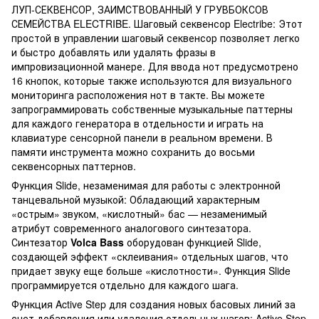
ЛУП-СЕКВЕНСОР, ЗАИМСТВОВАННЫЙ У ГРУВБОКСОВ
СЕМЕЙСТВА ELECTRIBE. Шаговый секвенсор Electribe: Этот
простой в управлении шаговый секвенсор позволяет легко
и быстро добавлять или удалять фразы в
импровизационной манере. Для ввода нот предусмотрено
16 кнопок, которые также используются для визуального
мониторинга расположения нот в такте. Вы можете
запрограммировать собственные музыкальные паттерны
для каждого генератора в отдельности и играть на
клавиатуре сенсорной панели в реальном времени. В
памяти инструмента можно сохранить до восьми
секвенсорных паттернов.
Функция Slide, незаменимая для работы с электронной
танцевальной музыкой: Обладающий характерным
«острым» звуком, «кислотный» бас — незаменимый
атрибут современного аналогового синтезатора.
Синтезатор
Volca Bass
оборудован функцией Slide,
создающей эффект «склеивания» отдельных шагов, что
придает звуку еще больше «кислотности». Функция Slide
программируется отдельно для каждого шага.
Функция Active Step для создания новых басовых линий за
счет добавления или удаления отдельных шагов: Active Step