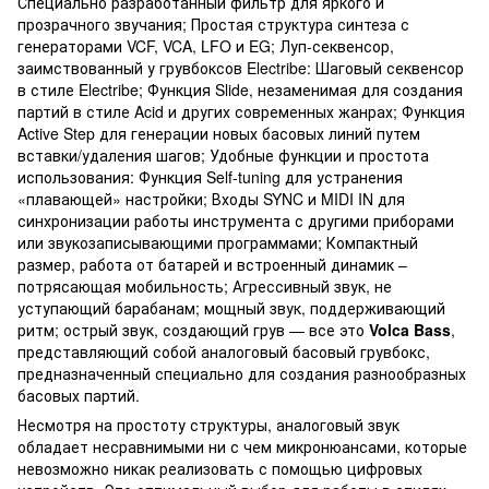
Специально разработанный фильтр для яркого и
прозрачного звучания; Простая структура синтеза с
генераторами VCF, VCA, LFO и EG; Луп-секвенсор,
заимствованный у грувбоксов Electribe: Шаговый секвенсор
в стиле Electribe; Функция Slide, незаменимая для создания
партий в стиле Acid и других современных жанрах; Функция
Active Step для генерации новых басовых линий путем
вставки/удаления шагов; Удобные функции и простота
использования: Функция Self-tuning для устранения
«плавающей» настройки; Входы SYNC и MIDI IN для
синхронизации работы инструмента с другими приборами
или звукозаписывающими программами; Компактный
размер, работа от батарей и встроенный динамик –
потрясающая мобильность; Агрессивный звук, не
уступающий барабанам; мощный звук, поддерживающий
ритм; острый звук, создающий грув — все это
Volca Bass
,
представляющий собой аналоговый басовый грувбокс,
предназначенный специально для создания разнообразных
басовых партий.
Несмотря на простоту структуры, аналоговый звук
обладает несравнимыми ни с чем микронюансами, которые
невозможно никак реализовать с помощью цифровых