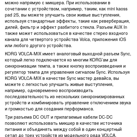
можно напрямую с микшера. При использовании в
сочетании с устройством, например, таким, как mini kaoss
pad 2S, вы можете улучшить свои живые выступления,
используя стандартные эффекты, такие как реверберация,
дилей, фильтр и эффект разбитого стекла. Разъем AUX In
также может использоваться в качестве стерео входного
канала для четвертого устройства Volca, приложения iOS
или любого другого устройства.
KORG VOLCA-MIX имеет аналоговый выходной разъем Sync,
который легко подключается ко многим KORG’ам для
синхронизации темпа, а также кнопку воспроизведения и
регулятор темпа для управления сигналом Sync. Используя
KORG VOLCA-MIX в качестве Sync мастер девайса, вы
можете с легкостью улучшить живые выступления,
например, одновременно воспроизводить
последовательность из нескольких синхронизированных
устройств и комбинировать управление отключением звука
и громкостью для создания перформанса.
Три разъема DC OUT и прилагаемые кабели DC-DC
позволяют использовать микшер в качестве источника
питания и объединять между собой в один концертный
сетап до трех устройств из модельного ряда VOLCA.