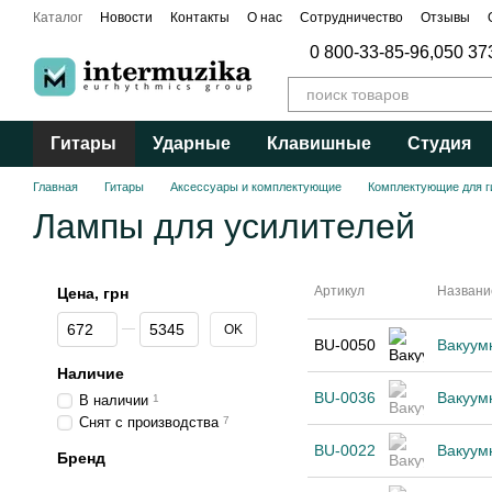
Перейти к основному контенту
Каталог
Новости
Контакты
О нас
Сотрудничество
Отзывы
Публичный договор
0 800-33-85-96,
050 37
Гитары
Ударные
Клавишные
Студия
Главная
Гитары
Аксессуары и комплектующие
Комплектующие для г
Лампы для усилителей
Артикул
Названи
Цена, грн
От Цена, грн
До Цена, грн
OK
BU-0050
Вакуум
Наличие
BU-0036
Вакуум
В наличии
1
Снят с производства
7
BU-0022
Вакуум
Бренд