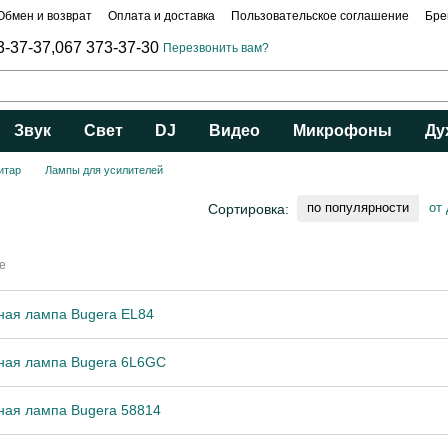
Обмен и возврат
Оплата и доставка
Пользовательское соглашение
Бре
3-37-37,
067 373-37-30
Перезвонить вам?
Звук
Свет
DJ
Видео
Микрофоны
Ду
итар
Лампы для усилителей
по популярности
от
Сортировка:
е
ная лампа Bugera EL84
ная лампа Bugera 6L6GC
ная лампа Bugera 58814