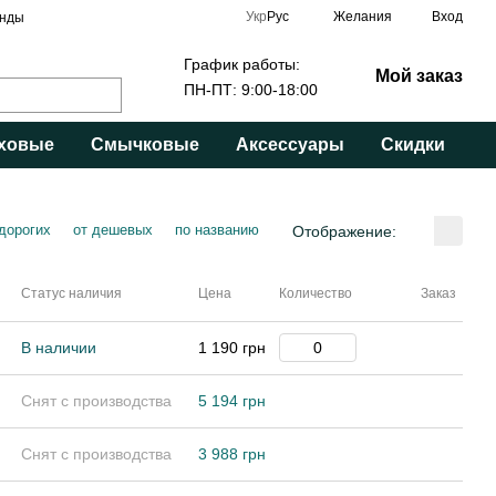
Укр
Рус
Желания
Вход
нды
График работы:
Мой заказ
ПН-ПТ: 9:00-18:00
ховые
Смычковые
Аксессуары
Скидки
 дорогих
от дешевых
по названию
Отображение:
Статус наличия
Цена
Количество
Заказ
В наличии
1 190 грн
Снят с производства
5 194 грн
Снят с производства
3 988 грн