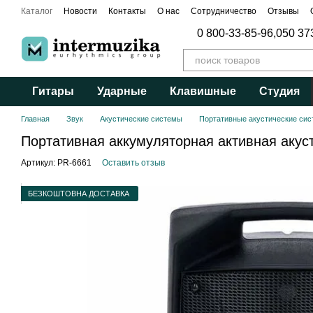
Перейти к основному контенту
Каталог
Новости
Контакты
О нас
Сотрудничество
Отзывы
Публичный договор
0 800-33-85-96,
050 37
Гитары
Ударные
Клавишные
Студия
Главная
Звук
Акустические системы
Портативные акустические си
Портативная аккумуляторная активная акус
Артикул: PR-6661
Оставить отзыв
БЕЗКОШТОВНА ДОСТАВКА