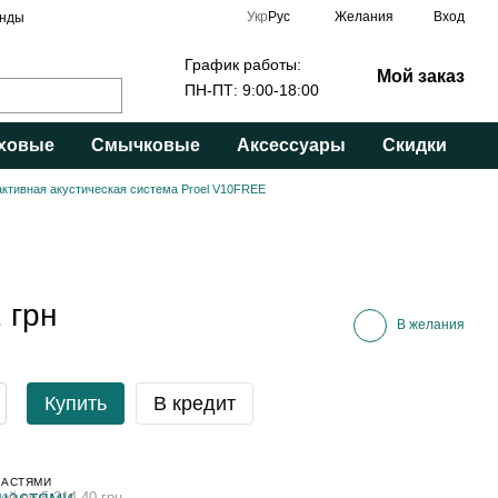
Укр
Рус
Желания
Вход
нды
График работы:
Мой заказ
ПН-ПТ: 9:00-18:00
ховые
Смычковые
Аксессуары
Скидки
активная акустическая система Proel V10FREE
 грн
В желания
Купить
В кредит
ЧАСТЯМИ
ей по 5 314.40 грн