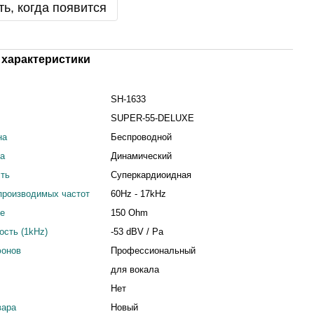
ь, когда появится
характеристики
SH-1633
SUPER-55-DELUXE
на
Беспроводной
на
Динамический
сть
Суперкардиоидная
производимых частот
60Hz - 17kHz
ие
150 Ohm
ость (1kHz)
-53 dBV / Pa
фонов
Профессиональный
для вокала
Нет
вара
Новый