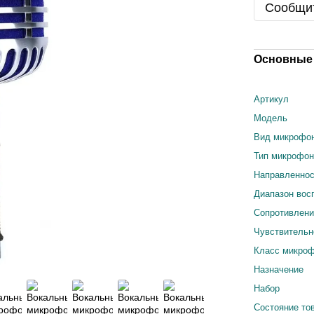
Сообщит
Основные 
Артикул
Модель
Вид микрофо
Тип микрофо
Направленно
Диапазон вос
Сопротивлен
Чувствительн
Класс микро
Назначение
Набор
Состояние то