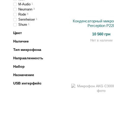
M-Audio
1
Neumann
3
Rode
6
Sennheiser
1
Конденсаторный микр
Shure
1
Perception P22
Цвет
10 560 грн
Нет в наличии
Наличие
Тип микрофона
Направленность
Набор
Назначение
USB интерфейс