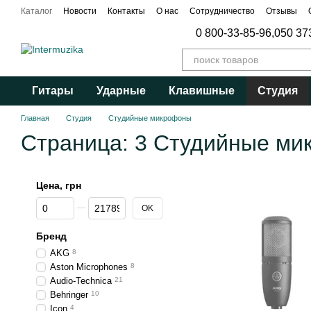
Перейти к основному контенту
Каталог
Новости
Контакты
О нас
Сотрудничество
Отзывы
Публичный договор
0 800-33-85-96,
050 37
Гитары
Ударные
Клавишные
Студия
Главная
Студия
Студийные микрофоны
Страница: 3 Студийные м
Цена, грн
От Цена, грн
До Цена, грн
OK
Бренд
AKG
8
Aston Microphones
8
Audio-Technica
21
Behringer
10
Icon
4