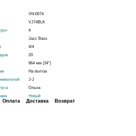
VN-0074
VJ74BLK
трун
4
Jazz Bass
р
4/4
адов
20
864 мм (34")
ции
На болтах
снимателей
J-J
пуса
Ольха
вара
Новый
Оплата
Доставка
Возврат