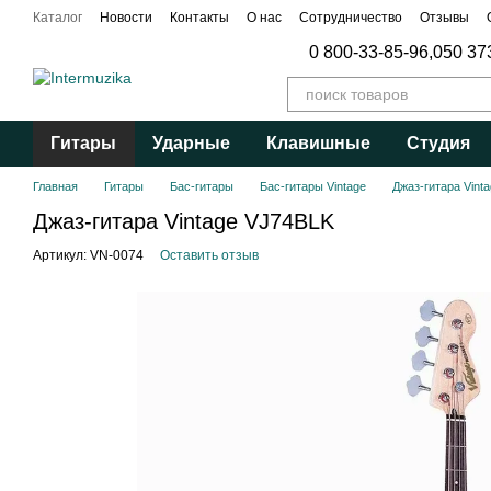
Перейти к основному контенту
Каталог
Новости
Контакты
О нас
Сотрудничество
Отзывы
Публичный договор
0 800-33-85-96,
050 37
Гитары
Ударные
Клавишные
Студия
Главная
Гитары
Бас-гитары
Бас-гитары Vintage
Джаз-гитара Vint
Джаз-гитара Vintage VJ74BLK
Артикул: VN-0074
Оставить отзыв