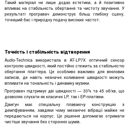
Такий матеріал не лише додає естетики, а й позитивно
впливає на стабільність обертання та чистоту звучання. У
результаті програвач демонструє більш глибоку сцену,
точніший бас і природну подачу високих частот.
Точність і стабільність відтворення
Audio-Technica використала в AT-LP7X оптичний сенсор
контролю швидкості, який постійно стежить за стабільністю
обертання платтера. Це особливо важливо для вінілових
записів, де навіть незначні коливання швидкості можуть
впливати на тональність і динаміку музики.
Програвач підтримує дві швидкості — 33⅓ та 45 об/хв, що
дозволяє слухати як класичні LP, так і EP-платівки.
Двигун має спеціальну плаваючу конструкцію з
демпфуванням, завдяки чому механічні вібрації майже не
передаються на корпус. Це рішення допомагає отримати
чистіше звучання без сторонніх шумів.