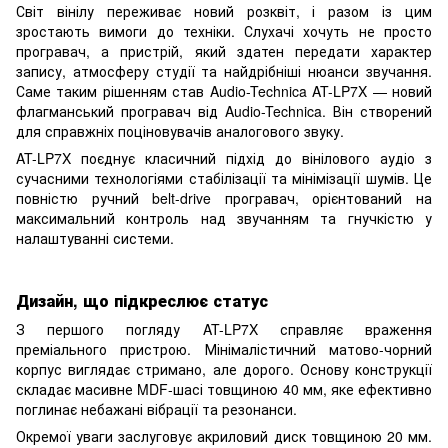
Світ вінілу переживає новий розквіт, і разом із цим
зростають вимоги до техніки. Слухачі хочуть не просто
програвач, а пристрій, який здатен передати характер
запису, атмосферу студії та найдрібніші нюанси звучання.
Саме таким рішенням став Audio-Technica AT-LP7X — новий
флагманський програвач від Audio-Technica. Він створений
для справжніх поціновувачів аналогового звуку.
AT-LP7X поєднує класичний підхід до вінілового аудіо з
сучасними технологіями стабілізації та мінімізації шумів. Це
повністю ручний belt-drive програвач, орієнтований на
максимальний контроль над звучанням та гнучкістю у
налаштуванні системи.
Дизайн, що підкреслює статус
З першого погляду AT-LP7X справляє враження
преміального пристрою. Мінімалістичний матово-чорний
корпус виглядає стримано, але дорого. Основу конструкції
складає масивне MDF-шасі товщиною 40 мм, яке ефективно
поглинає небажані вібрації та резонанси.
Окремої уваги заслуговує акриловий диск товщиною 20 мм.