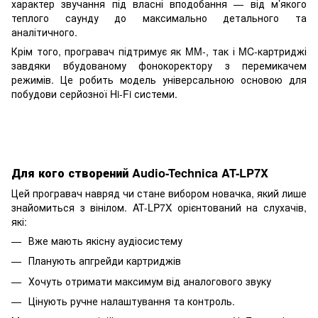
характер звучання під власні вподобання — від м’якого
теплого саунду до максимально детального та
аналітичного.
Крім того, програвач підтримує як MM-, так і MC-картриджі
завдяки вбудованому фонокоректору з перемикачем
режимів. Це робить модель універсальною основою для
побудови серйозної Hi-Fi системи.
Для кого створений Audio-Technica AT-LP7X
Цей програвач навряд чи стане вибором новачка, який лише
знайомиться з вінілом. AT-LP7X орієнтований на слухачів,
які:
Вже мають якісну аудіосистему
Планують апгрейди картриджів
Хочуть отримати максимум від аналогового звуку
Цінують ручне налаштування та контроль.