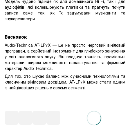
Модель чудово підійде як для домашнього Hi-Fi, так і для
аудіофілів, які колекціонують платівки та прагнуть почути
записи саме так, як їх задумували музиканти та
звукорежисери.
Висновок
Audio-Technica AT-LP7X — це не просто черговий вініловий
програвач, а серйозний інструмент для глибокого занурення
у світ аналогового звуку. Він поєднує точність, преміальні
матеріали, широкі можливості налаштування та фірмовий
характер Audio-Technica.
Для тих, хто шукає баланс між сучасними технологіями та
класичним вініловим досвідом, AT-LP7X може стати одним
із найцікавіших рішень у своєму сегменті.