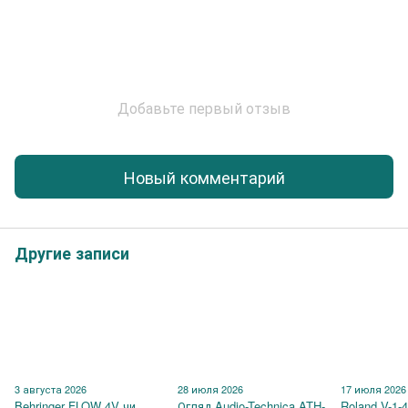
Добавьте первый отзыв
Новый комментарий
Другие записи
3 августа 2026
28 июля 2026
17 июля 2026
Behringer FLOW 4V чи
Огляд Audio-Technica ATH-
Roland V-1-