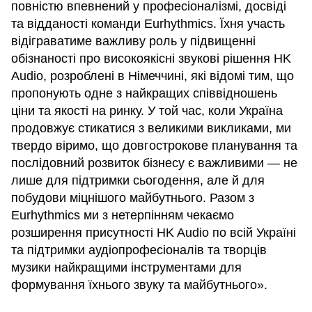
повністю впевнений у професіоналізмі, досвіді
та відданості команди Eurhythmics. Їхня участь
відіграватиме важливу роль у підвищенні
обізнаності про високоякісні звукові рішення HK
Audio, розроблені в Німеччині, які відомі тим, що
пропонують одне з найкращих співвідношень
ціни та якості на ринку. У той час, коли Україна
продовжує стикатися з великими викликами, ми
твердо віримо, що довгострокове планування та
послідовний розвиток бізнесу є важливими — не
лише для підтримки сьогодення, але й для
побудови міцнішого майбутнього. Разом з
Eurhythmics ми з нетерпінням чекаємо
розширення присутності HK Audio по всій Україні
та підтримки аудіопрофесіоналів та творців
музики найкращими інструментами для
формування їхнього звуку та майбутнього».