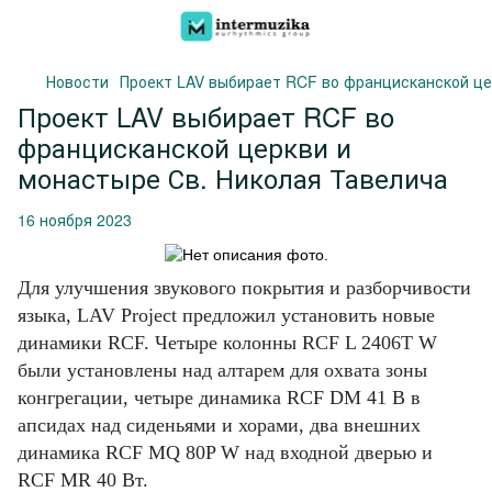
Новости
Проект LAV выбирает RCF во францисканской це
Проект LAV выбирает RCF во
францисканской церкви и
монастыре Св. Николая Тавелича
16 ноября 2023
Для улучшения звукового покрытия и разборчивости
языка, LAV Project предложил установить новые
динамики RCF.
Четыре колонны RCF L 2406T W
были установлены над алтарем для охвата зоны
конгрегации, четыре динамика RCF DM 41 B в
апсидах над сиденьями и хорами, два внешних
динамика RCF MQ 80P W над входной дверью и
RCF MR 40 Вт.