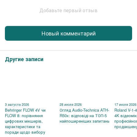
Добавьте первый отзыв
Новый комментарий
Другие записи
3 августа 2026
28 июля 2026
17 июля 2026
Behringer FLOW 4V чи
Огляд Audio-Technica ATH-
Roland V-1-
FLOW 8: порівняння
R50x: відповіді на ТОП-5
4K відеомі
цифрових мікшерів,
найпоширеніших запитань
професійно
характеристики та
продакшен
поради щодо вибору