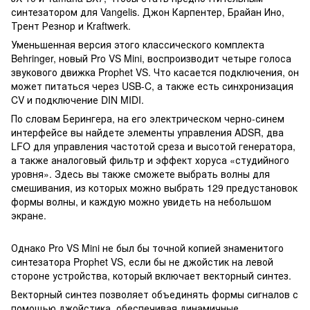
синтезатором для Vangelis. Джон Карпентер, Брайан Ино,
Трент Резнор и Kraftwerk.
Уменьшенная версия этого классического комплекта
Behringer, новый Pro VS Mini, воспроизводит четыре голоса
звукового движка Prophet VS. Что касается подключения, он
может питаться через USB-C, а также есть синхронизация
CV и подключение DIN MIDI.
По словам Берингера, на его электрическом черно-синем
интерфейсе вы найдете элементы управления ADSR, два
LFO для управления частотой среза и высотой генератора,
а также аналоговый фильтр и эффект хоруса «студийного
уровня». Здесь вы также сможете выбрать волны для
смешивания, из которых можно выбрать 129 предустановок
формы волны, и каждую можно увидеть на небольшом
экране.
Однако Pro VS Mini не был бы точной копией знаменитого
синтезатора Prophet VS, если бы не джойстик на левой
стороне устройства, который включает векторный синтез.
Векторный синтез позволяет объединять формы сигналов с
помощью джойстика, обеспечивая динамичные,