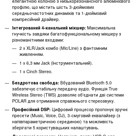
елегантною колоною з низькорезонансного алюмінієвого
профілю, що містить шість 3-дюймових
середньочастотних динаміків та 1-дюймовий
компресійний драйвер.
Інтегрований 4-канальний мікшер:
Максимальна
гнучкість завдяки багатофункціональному мікшеру з
різноманітними входами:
2 x XLR/Jack комбо (Mic/Line) з фантомним
живленням.
1 x 6,3 мм Jack (Інструментальний).
1 x Cinch Stereo.
Бездротова свобода:
Вбудований Bluetooth 5.0
забезпечує стабільну передачу аудіо. Функція True
Wireless Stereo (TWS) дозволяє об'єднати дві системи
POLAR для отримання справжнього стереозвуку.
Професійний DSP:
Цифровий процесор пропонує зручні
пресети (Music, Voice, DJ), 3-смуговий еквалайзер (з
напівпараметричною серединою) та можливість
зберігати 5 користувацьких налаштувань.