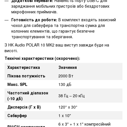
Додаткові переваги:
Наявність порту USB-C для
заряджання мобільних пристроїв або бездротових
мікрофонних приймачів.
Готовність до роботи:
В комплект входять захисний
чохол для сабвуфера та транспортна сумка для
колонних елементів, що гарантує безпечне
транспортування та зберігання.
З HK Audio POLAR 10 MK2 ваш виступ завжди буде на
висоті.
Технічні характеристики (скорочено):
Характеристика
Значення
Пікова потужність
2000 Вт
Макс. SPL
130 дБ
Частотний діапазон
38 Гц – 20 кГц
(-10 дБ)
Дисперсія (Г x В)
120° x 30°
Сабвуфер
1 x 10"
6 x 3" + 1 x 1" компресійний
ВЧ/СЧ компоненти