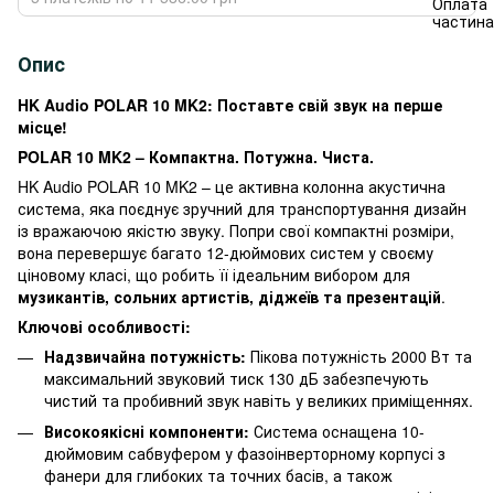
Опис
HK Audio POLAR 10 MK2: Поставте свій звук на перше
місце!
POLAR 10 MK2 – Компактна. Потужна. Чиста.
HK Audio POLAR 10 MK2 – це активна колонна акустична
система, яка поєднує зручний для транспортування дизайн
із вражаючою якістю звуку. Попри свої компактні розміри,
вона перевершує багато 12-дюймових систем у своєму
ціновому класі, що робить її ідеальним вибором для
музикантів, сольних артистів, діджеїв та презентацій
.
Ключові особливості:
Надзвичайна потужність:
Пікова потужність 2000 Вт та
максимальний звуковий тиск 130 дБ забезпечують
чистий та пробивний звук навіть у великих приміщеннях.
Високоякісні компоненти:
Система оснащена 10-
дюймовим сабвуфером у фазоінверторному корпусі з
фанери для глибоких та точних басів, а також