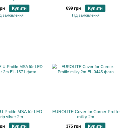
грн
Купити
699 грн
Купити
д замовлення
Під замовлення
-Profile MSA für LED
EUROLITE Cover for Corner-Profile
rip silver 2m
milky 2m
грн
Купити
375 грн
Купити