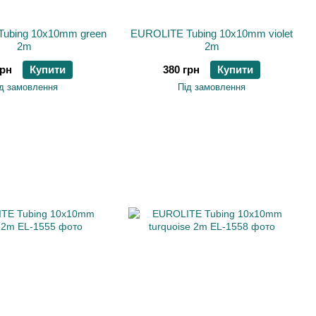
ubing 10x10mm green
EUROLITE Tubing 10x10mm violet
2m
2m
грн
Купити
380 грн
Купити
д замовлення
Під замовлення