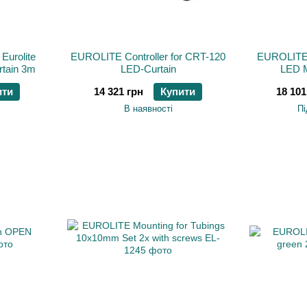
Eurolite
EUROLITE Controller for CRT-120
EUROLITE
rtain 3m
LED-Curtain
LED 
ити
14 321 грн
Купити
18 101
В наявності
Пі