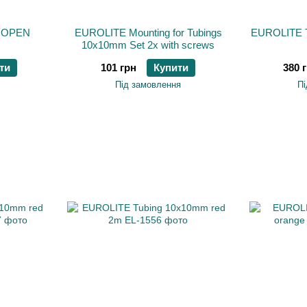
n OPEN
EUROLITE Mounting for Tubings
EUROLITE T
10x10mm Set 2x with screws
ти
101 грн
Купити
380 
Під замовлення
Пі