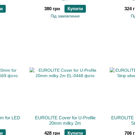
ти
380 грн
Купити
324 
Під замовлення
Пі
m for LED
EUROLITE Cover for U-Profile
EUROLITE U
20mm milky 2m
St
ти
428 грн
Купити
706 