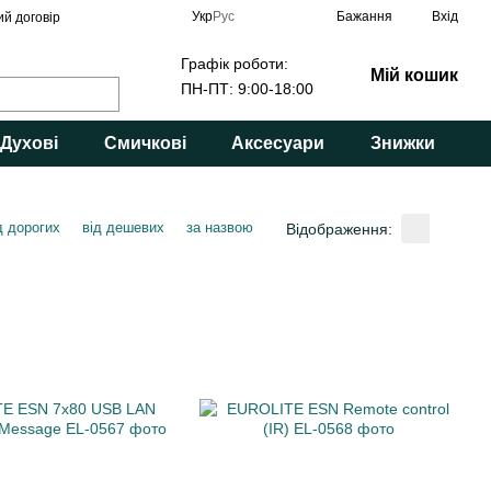
Укр
Рус
Бажання
Вхід
ий договір
Графік роботи:
Мій кошик
ПН-ПТ: 9:00-18:00
Духові
Смичкові
Аксесуари
Знижки
д дорогих
від дешевих
за назвою
Відображення: