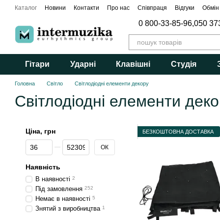
Перейти до основного контенту
Каталог
Новини
Контакти
Про нас
Співпраця
Відгуки
Обмін
0 800-33-85-96,
050 37
Гітари
Ударні
Клавішні
Студія
Головна
Світло
Світлодіодні елементи декору
Світлодіодні елементи деко
Ціна, грн
БЕЗКОШТОВНА ДОСТАВКА
Від Ціна, грн
До Ціна, грн
ОК
Наявність
В наявності
2
Під замовлення
252
Немає в наявності
5
Знятий з виробництва
1