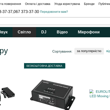
 та повернення
Оплата і доставка
Угода користувача
Бренди
Публічн
3-37-37,
067 373-37-30
Передзвонити вам?
Звук
Світло
DJ
Відео
Мікрофони
ру
за популярністю
ві
Сортування:
БЕЗКОШТОВНА ДОСТАВКА