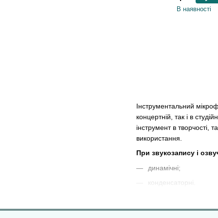
В наявності
Інструментальний мікрофо
концертній, так і в студі
інструмент в творчості, 
використання.
При звукозапису і озву
динамічні;
конденсаторні.
Динамічний мікрофон може
частотами, такими як: ко