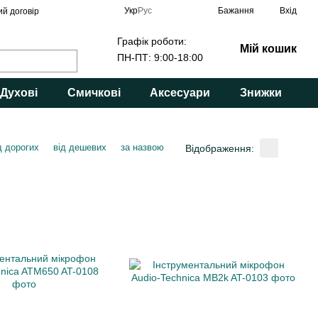
Укр
Рус
Бажання
Вхід
ий договір
Графік роботи:
Мій кошик
ПН-ПТ: 9:00-18:00
Духові
Смичкові
Аксесуари
Знижки
д дорогих
від дешевих
за назвою
Відображення: