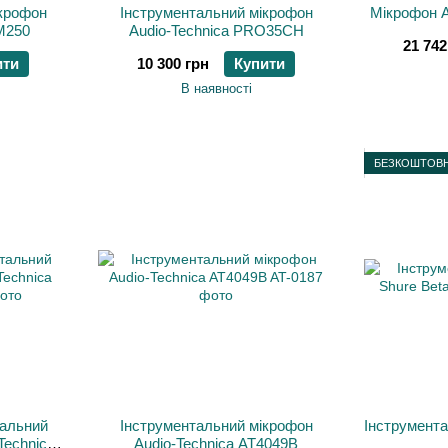
ікрофон
Інструментальний мікрофон
Мікрофон A
M250
Audio-Technica PRO35CH
21 742
ити
10 300 грн
Купити
В наявності
БЕЗКОШТОВН
тальний
Інструментальний мікрофон
Інструмента
Technica
Audio-Technica AT4049B