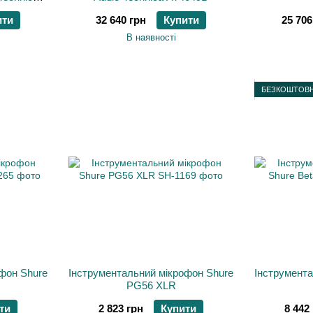
ити
32 640 грн
Купити
25 706
В наявності
БЕЗКОШТОВН
фон Shure
Інструментальний мікрофон Shure
Інструмента
PG56 XLR
ти
2 823 грн
Купити
8 442