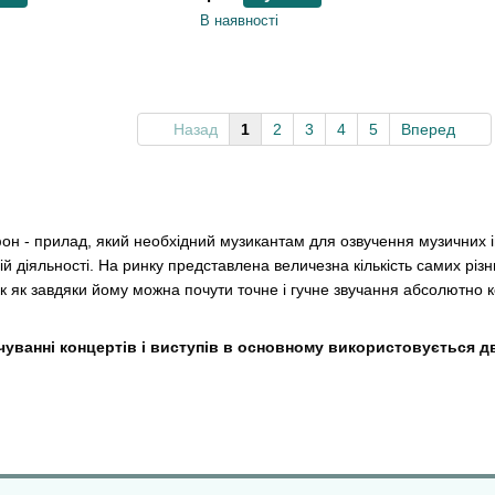
В наявності
Назад
1
2
3
4
5
Вперед
н - прилад, який необхідний музикантам для озвучення музичних ін
йній діяльності. На ринку представлена ​​величезна кількість самих р
так як завдяки йому можна почути точне і гучне звучання абсолютно к
чуванні концертів і виступів в основному використовується д
 без зусиль витримати високий рівень звукового шуму і застосовуєт
нтрабас, бас-гітара, бас-бочка. Динамічні пристрої найкраще підход