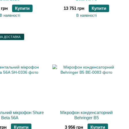
 грн
Купити
13 751 грн
Купити
В наявності
В наявності
А ДОСТАВКА
льний мікрофон Shure
Мікрофон конденсаторний
Beta 56A
Behringer B5
 грн
Купити
3 956 грн
Купити