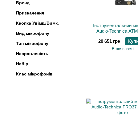
Бренд
Призначення
Кнопка Увімк./Вимк.
Інструментальний м
Audio-Technica AT
Вид мікрофону
20 651 грн
Куп
Тип мікрофону
В наявності
Направленість
Набір
Клас мікрофонів