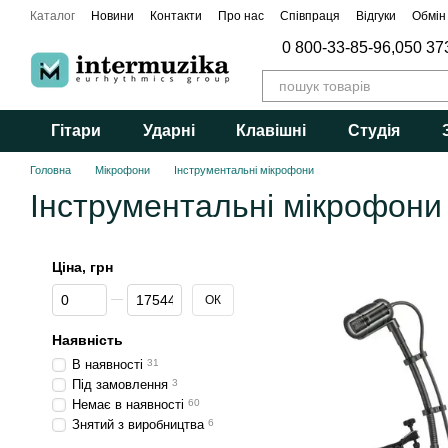
Перейти до основного контенту
Каталог
Новини
Контакти
Про нас
Співпраця
Відгуки
Обмін
0 800-33-85-96,
050 37
Гітари
Ударні
Клавішні
Студія
Головна
Мікрофони
Інструментальні мікрофони
Інструментальні мікрофони
Ціна, грн
Від Ціна, грн
До Ціна, грн
ОК
Наявність
В наявності
31
Під замовлення
3
Немає в наявності
60
Знятий з виробництва
6