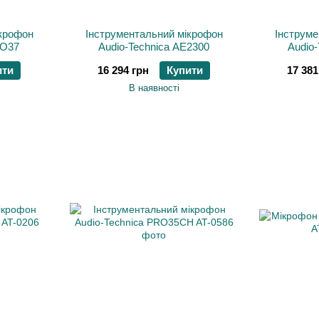
ікрофон
Інструментальний мікрофон
Інструме
RO37
Audio-Technica AE2300
Audio
ити
16 294 грн
Купити
17 381
В наявності