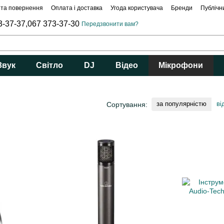
 та повернення
Оплата і доставка
Угода користувача
Бренди
Публічн
3-37-37,
067 373-37-30
Передзвонити вам?
Звук
Світло
DJ
Відео
Мікрофони
за популярністю
ві
Сортування: