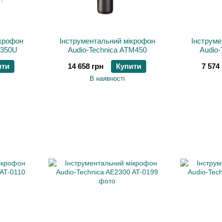
ікрофон
Інструментальний мікрофон
Інструме
M350U
Audio-Technica ATM450
Audio-
ити
14 658 грн
Купити
7 574
В наявності