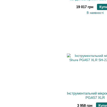
AT4041
19 017 грн
Куп
В наявності
Інструментальний мікро
PGA57 XLR
3 958 грн
Купи