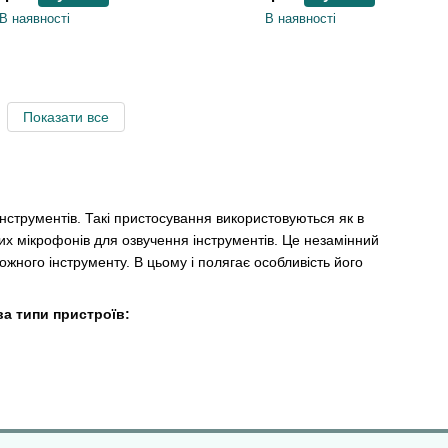
В наявності
В наявності
Показати все
струментів. Такі пристосування використовуються як в
ізних мікрофонів для озвучення інструментів. Це незамінний
ожного інструменту. В цьому і полягає особливість його
ва типи пристроїв:
ься він, як правило, для озвучення інструментів з низькими
ять для сценічної подзвучки інструментів. Також ними можна