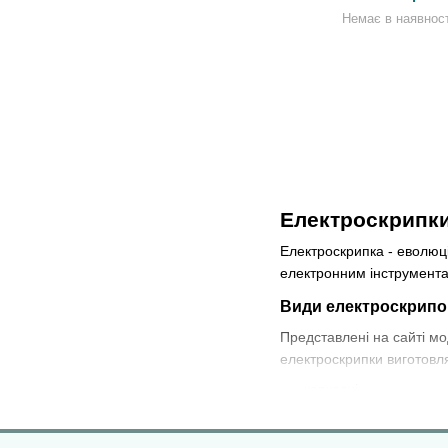
Немає в наявност
Електроскрипки 
Електроскрипка - еволюці
електронним інструмент
Види електроскрипо
Представлені на сайті м
електроскрипки виготовл
каркасні;
корпусні.