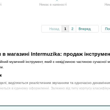
і
Немає в наявності
Нем
Назад
1
2
Вперед
По
в магазині Intermuzika: продаж інструмен
йний музичний інструмент, який є невід'ємною частиною сучасної муз
ам.
к
оделі, виділяються реалістичним звучанням та одночасно динамічн
яються в єдиному оформленні. Залежно від типу корпусу класифіку