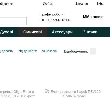
Укр
Рус
Бажання
Вхід
ий договір
Графік роботи:
Мій кошик
ПН-ПТ: 9:00-18:00
Духові
Смичкові
Аксесуари
Знижки
д дорогих
від дешевих
за назвою
Відображення: