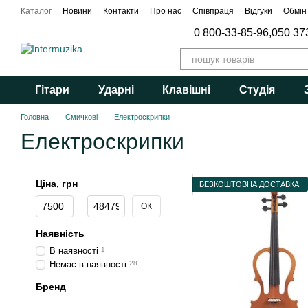
Перейти до основного контенту
Каталог
Новини
Контакти
Про нас
Співпраця
Відгуки
Обмін
0 800-33-85-96,
050 37
Гітари
Ударні
Клавішні
Студія
Головна
Смичкові
Електроскрипки
Електроскрипки
Ціна, грн
БЕЗКОШТОВНА ДОСТАВКА
Від Ціна, грн
До Ціна, грн
ОК
Наявність
В наявності
1
Немає в наявності
28
Бренд