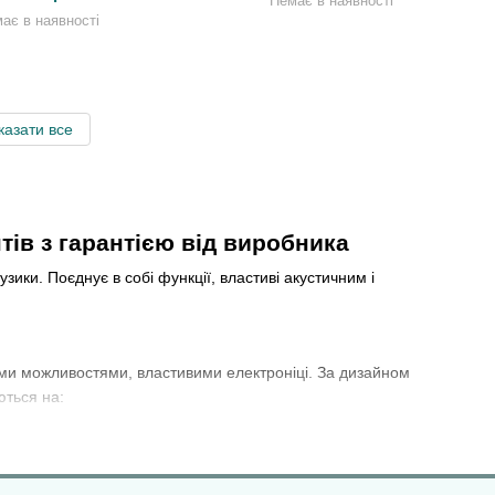
Немає в наявності
ає в наявності
казати все
тів з гарантією від виробника
ики. Поєднує в собі функції, властиві акустичним і
ими можливостями, властивими електроніці. За дизайном
ються на: