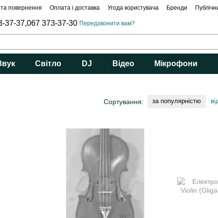
 та повернення
Оплата і доставка
Угода користувача
Бренди
Публічн
3-37-37,
067 373-37-30
Передзвонити вам?
Звук
Світло
DJ
Відео
Мікрофони
за популярністю
ві
Сортування: