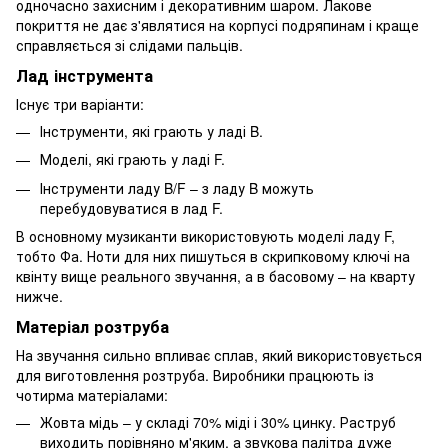
одночасно захисним і декоративним шаром. Лакове
покриття не дає з'являтися на корпусі подряпинам і краще
справляється зі слідами пальців.
Лад інструмента
Існує три варіанти:
Інструменти, які грають у ладі B.
Моделі, які грають у ладі F.
Інструменти ладу B/F – з ладу B можуть
перебудовуватися в лад F.
В основному музиканти використовують моделі ладу F,
тобто Фа. Ноти для них пишуться в скрипковому ключі на
квінту вище реального звучання, а в басовому – на кварту
нижче.
Матеріал розтруба
На звучання сильно впливає сплав, який використовується
для виготовлення розтруба. Виробники працюють із
чотирма матеріалами:
Жовта мідь – у складі 70% міді і 30% цинку. Раструб
виходить порівняно м'яким, а звукова палітра дуже