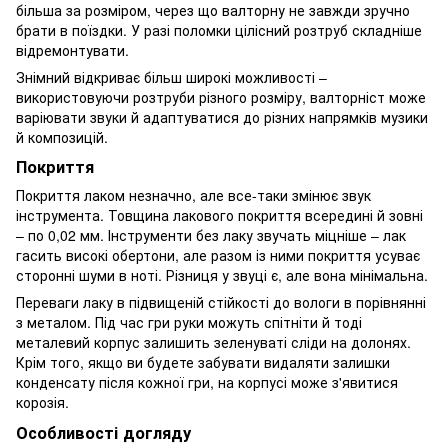
більша за розміром, через що валторну не завжди зручно
брати в поїздки. У разі поломки цілісний розтруб складніше
відремонтувати.
Знімний відкриває більш широкі можливості –
використовуючи розтруби різного розміру, валторніст може
варіювати звуки й адаптуватися до різних напрямків музики
й композицій.
Покриття
Покриття лаком незначно, але все-таки змінює звук
інструмента. Товщина лакового покриття всередині й зовні
– по 0,02 мм. Інструменти без лаку звучать міцніше – лак
гасить високі обертони, але разом із ними покриття усуває
сторонні шуми в ноті. Різниця у звуці є, але вона мінімальна.
Переваги лаку в підвищеній стійкості до вологи в порівнянні
з металом. Під час гри руки можуть спітніти й тоді
металевий корпус залишить зеленуваті сліди на долонях.
Крім того, якщо ви будете забувати видаляти залишки
конденсату після кожної гри, на корпусі може з'явитися
корозія.
Особливості догляду