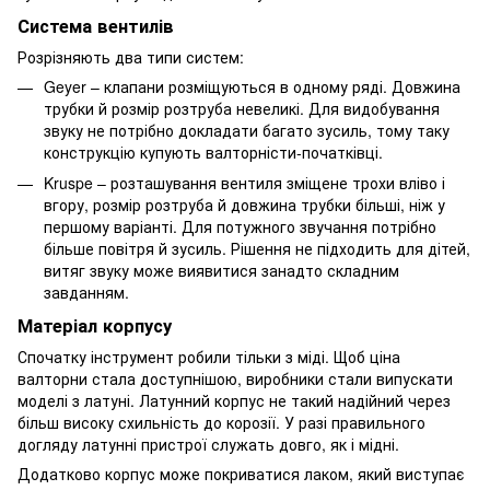
Система вентилів
Розрізняють два типи систем:
Geyer – клапани розміщуються в одному ряді. Довжина
трубки й розмір розтруба невеликі. Для видобування
звуку не потрібно докладати багато зусиль, тому таку
конструкцію купують валторністи-початківці.
Kruspe – розташування вентиля зміщене трохи вліво і
вгору, розмір розтруба й довжина трубки більші, ніж у
першому варіанті. Для потужного звучання потрібно
більше повітря й зусиль. Рішення не підходить для дітей,
витяг звуку може виявитися занадто складним
завданням.
Матеріал корпусу
Спочатку інструмент робили тільки з міді. Щоб ціна
валторни стала доступнішою, виробники стали випускати
моделі з латуні. Латунний корпус не такий надійний через
більш високу схильність до корозії. У разі правильного
догляду латунні пристрої служать довго, як і мідні.
Додатково корпус може покриватися лаком, який виступає