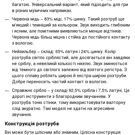
багатою. Універсальний варіант, який підходить для гри
в різних музичних напрямках.
Червона мідь – 83% міді, 17% цинку. Такий розтруб ще
м'якший і темніший за кольором. Звук виходить глибоким
і ясним, але помітними виявляються менше відтінків.
Червона мідь більш міцна і стійка до постійного контакту
з вологою.
Нейзильбер – склад: 65% латуні і 24% цинку. Колір
розтруба світло сріблястий, але досягається він завдяки
не сріблу, а невеликій кількості нікелю. Звук змінюється
від темного до світлого залежно від взятого регістра. З
цього сплаву роблять широкі й екстра-широкі розтруби.
Добре переносить частий контакт із вологою.
Справжнє срібло – у складі 92,5% срібла і 7,5% латуні. Це
дорогі інструменти з благородним звучанням. У
розтруба тонкі стінки, тому використовувати валторну
слід акуратно. Такі моделі не здатні на агресивне
звучання.
Конструкція розтруба
Він може бути цілісним або знімним. Цілісна конструкція