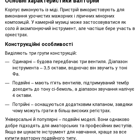
Основні характеристики валторни
Корпус виконують із міді. Пристрій використовують для
виконання урочистих мажорних і ліричних мінорних
композицій. У камерній музиці може застосовуватися як
соло й акомпонуючий інструмент, але частіше бере участь в
оркестрах.
Конструкційні особливості
Виділяють три групи конструкцій:
Одинарні – будова передбачає три вентиля. Діапазон
інструмента – 3,5 октави, водночас він звучить у тоні
Фа.
Подвійні – мають п'ять вентилів, підтримуваний тембр
доходить до тону сі-бемоль, а діапазон звучання налічує
4 октави.
Потрійні – оснащуються додатковим клапаном, завдяки
чому можуть грати в більш високих регістрах.
Універсальні й популярні – подвійні моделі. Вони однаково
добре підходять для аматорських та професійних виступів.
Якщо ви шукаєте інструмент для навчання, краще за все
купити валторну подвійного типу.