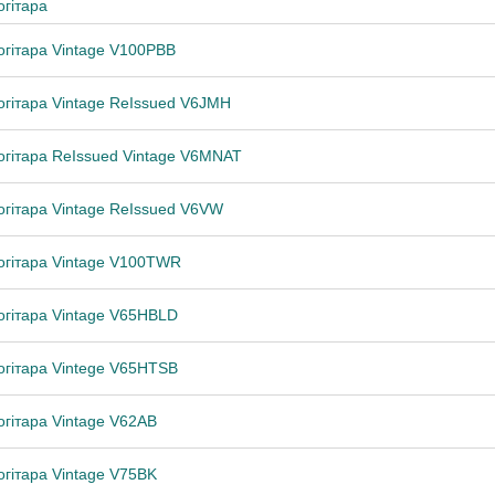
огітара
огітара Vintage V100PBB
огітара Vintage ReIssued V6JMH
огітара ReIssued Vintage V6MNAT
огітара Vintage ReIssued V6VW
огітара Vintage V100TWR
огітара Vintage V65HBLD
огітара Vintege V65HTSB
огітара Vintage V62AB
огітара Vintage V75BK