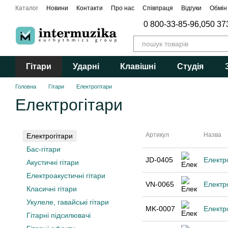
Перейти до основного контенту
Каталог
Новини
Контакти
Про нас
Співпраця
Відгуки
Обмін
0 800-33-85-96,
050 37
Гітари
Ударні
Клавішні
Студія
Головна
Гітари
Електрогітари
Електрогітари
Артикул
Назва
Електрогітари
Бас-гітари
JD-0405
Електро
Акустичні гітари
Електроакустичні гітари
VN-0065
Електр
Класичні гітари
Укулеле, гавайські гітари
MK-0007
Електро
Гітарні підсилювачі