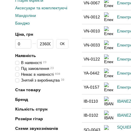
Гітарні ефекти
VN-0067
Електр
Аксесуари та комплектуючі
Мандоліни
VN-0012
Eлектр
Банджо
VN-0010
Eлектр
Ціна, грн
Від Ціна, грн
До Ціна, грн
ОК
VN-0033
Електр
Наявність
VN-0122
Електр
В наявності
23
Під замовлення
23
YA-0442
Електр
Немає в наявності
608
Знятий з виробництва
39
YA-0157
Електр
Стан товару
Бренд
IB-0110
IBANEZ
Кількість струн
IB-0102
IBANEZ
Розміри гітар
SQUIE
Схеми звукознімачів
SQ-0043