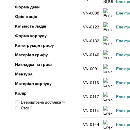
Електр
Форма деки
VN-0088
Електр
Орієнтація
Кількість ладів
VN-0123
Електр
Форма корпусу
VN-0132
Електр
Конструкція грифу
Матеріал грифу
VN-0140
Електр
Накладка на гриф
VN-0091
Електр
Мензура
VN-0116
Електр
Матеріал корпусу
Колір
VN-0117
Електр
Безкоштовна доставка
67
Сток
7
VN-0114
Електр
VN-0144
Електр