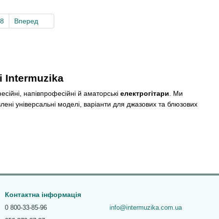
8
Вперед
і Intermuzika
есійні, напівпрофесійні й аматорські
електрогітари
. Ми
лені універсальні моделі, варіанти для джазових та блюзових
ово підходять для року, джазу, блюзу та інших стилів. Сингли
и, тільки з тією різницею, що в цього звукознімача більш
Контактна інформація
оне дерево, і вільха. Купити електрогітару з червоного дерева
0 800-33-85-96
info@intermuzika.com.ua
 додає м'якість. Вільха – нейтральний вид дерева за