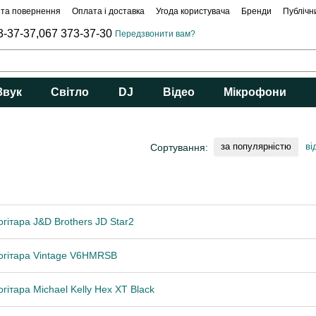
 та повернення
Оплата і доставка
Угода користувача
Бренди
Публічн
3-37-37,
067 373-37-30
Передзвонити вам?
Звук
Світло
DJ
Відео
Мікрофони
за популярністю
ві
Сортування:
гітара J&D Brothers JD Star2
огітара Vintage V6HMRSB
гітара Michael Kelly Hex XT Black