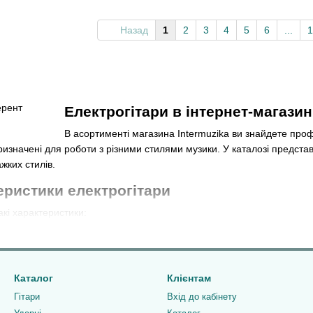
Назад
1
2
3
4
5
6
...
1
Електрогітари в інтернет-магазин
В асортименті магазина Intermuzika ви знайдете проф
изначені для роботи з різними стилями музики. У каталозі представ
жких стилів.
еристики електрогітари
кі характеристики:
амбакери, сингли і P90. Хамбакери – універсальні й безшумні, однак
 звук із легким гранжевим ефектом. P90 можна порівняти із синглам
ону.
Каталог
Клієнтам
ут важливий матеріал. Два найпопулярніших – це махагоні, або черв
Гітари
Вхід до кабінету
х брендів – Gibson, ESP. Воно показує відмінний баланс звучання –