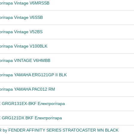
огітара Vintage V6MRSSB
огітара Vintage V6SSB
огітара Vintage V52BS
огітара Vintage V100BLK
огітара VINTAGE V6HMBB
огітара YAMAHA ERG121GP II BLK
огітара YAMAHA PAC012 RM
 GRGR131EX-BKF Електрогітара
 GRG121DX BKF Електрогітара
R by FENDER AFFINITY SERIES STRATOCASTER MN BLACK