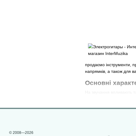
продаємо інструменти, пр
напрямків, а також для ва
Основні характ
На звучання впливають та
Тип звукознімачів – х
забезпечують яскравий
виражена середина т
Корпус інструмента. Т
можна від найвідоміши
© 2008—2026