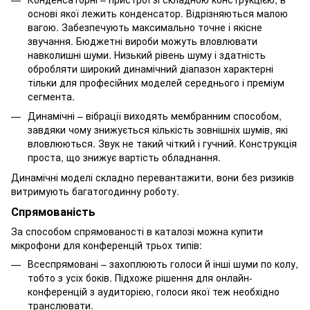
основі якої лежить конденсатор. Відрізняються малою
вагою. Забезпечують максимально точне і якісне
звучання. Бюджетні вироби можуть вловлювати
навколишні шуми. Низький рівень шуму і здатність
обробляти широкий динамічний діапазон характерні
тільки для професійних моделей середнього і преміум
сегмента.
Динамічні – вібрації виходять мембранним способом,
завдяки чому знижується кількість зовнішніх шумів, які
вловлюються. Звук не такий чіткий і гучний. Конструкція
проста, що знижує вартість обладнання.
Динамічні моделі складно перевантажити, вони без ризиків
витримують багатогодинну роботу.
Спрямованість
За способом спрямованості в каталозі можна купити
мікрофони для конференцій трьох типів:
Всеспрямовані – захоплюють голоси й інші шуми по колу,
тобто з усіх боків. Підхоже рішення для онлайн-
конференцій з аудиторією, голоси якої теж необхідно
транслювати.