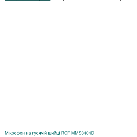
Мікрофон на гусячій шийці RCF MMS3404D