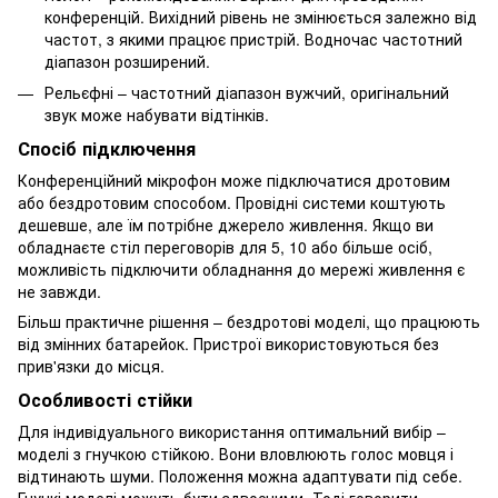
конференцій. Вихідний рівень не змінюється залежно від
частот, з якими працює пристрій. Водночас частотний
діапазон розширений.
Рельєфні – частотний діапазон вужчий, оригінальний
звук може набувати відтінків.
Спосіб підключення
Конференційний мікрофон може підключатися дротовим
або бездротовим способом. Провідні системи коштують
дешевше, але їм потрібне джерело живлення. Якщо ви
обладнаєте стіл переговорів для 5, 10 або більше осіб,
можливість підключити обладнання до мережі живлення є
не завжди.
Більш практичне рішення – бездротові моделі, що працюють
від змінних батарейок. Пристрої використовуються без
прив'язки до місця.
Особливості стійки
Для індивідуального використання оптимальний вибір –
моделі з гнучкою стійкою. Вони вловлюють голос мовця і
відтинають шуми. Положення можна адаптувати під себе.
Гнучкі моделі можуть бути здвоєними. Тоді говорити