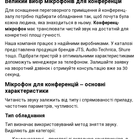
Великий вибір мікрофонів для конференцій
Для оснащення переговорного приміщення й конференц-
залу потрібно підбирати обладнання так, щоб почута була
кожна людина, яка знаходиться в ньому.
Конференц-
мікрофон
має транслювати чистий звук на достатній для
конкретної площі гучності.
Наша компанія працює з надійними виробниками. У каталозі
представлена ​​продукція брендів JTS, Audio-Technica, Shure
тощо. Підібрати пристрій з оптимальними характеристиками
допоможуть менеджери за телефоном. Залишайте заявку
на зворотний дзвінок і отримуйте консультацію вже за 30
секунд.
Мікрофон для конференцій – основні
характеристики
Читаність звуку залежить від типу і спрямованості приладу,
частотних параметрів, чутливості.
Тип обладнання
Тип визначає використовуваний метод зняття звуку.
Виділяють дві категорії:
Конденсаторні – пристрої зі складною конструкцією, в