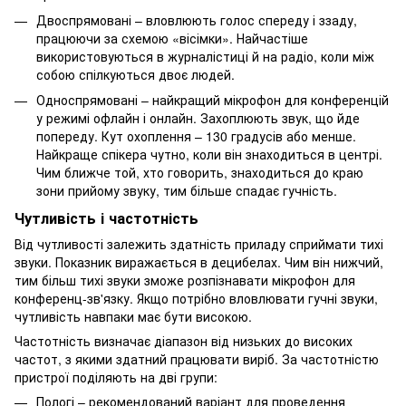
Двоспрямовані – вловлюють голос спереду і ззаду,
працюючи за схемою «вісімки». Найчастіше
використовуються в журналістиці й на радіо, коли між
собою спілкуються двоє людей.
Односпрямовані – найкращий мікрофон для конференцій
у режимі офлайн і онлайн. Захоплюють звук, що йде
попереду. Кут охоплення – 130 градусів або менше.
Найкраще спікера чутно, коли він знаходиться в центрі.
Чим ближче той, хто говорить, знаходиться до краю
зони прийому звуку, тим більше спадає гучність.
Чутливість і частотність
Від чутливості залежить здатність приладу сприймати тихі
звуки. Показник виражається в децибелах. Чим він нижчий,
тим більш тихі звуки зможе розпізнавати мікрофон для
конференц-зв'язку. Якщо потрібно вловлювати гучні звуки,
чутливість навпаки має бути високою.
Частотність визначає діапазон від низьких до високих
частот, з якими здатний працювати виріб. За частотністю
пристрої поділяють на дві групи:
Пологі – рекомендований варіант для проведення