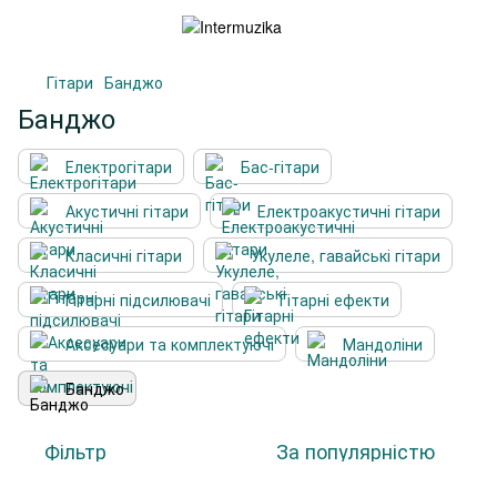
Гітари
Банджо
Банджо
Електрогітари
Бас-гітари
Акустичні гітари
Електроакустичні гітари
Класичні гітари
Укулеле, гавайські гітари
Гітарні підсилювачі
Гітарні ефекти
Аксесуари та комплектуючі
Мандоліни
Банджо
Фільтр
За популярністю