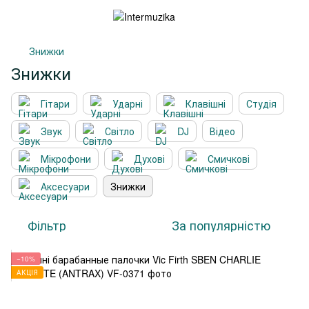
Знижки
Знижки
Гітари
Ударні
Клавішні
Студія
Звук
Світло
DJ
Відео
Мікрофони
Духові
Смичкові
Аксесуари
Знижки
Фільтр
За популярністю
−10%
АКЦІЯ