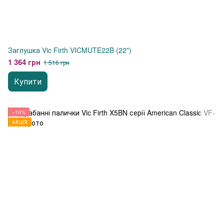
Заглушка Vic Firth VICMUTE22B (22")
1 364 грн
1 516 грн
Купити
−10%
АКЦІЯ