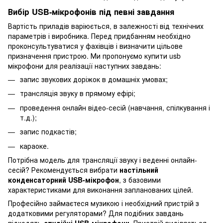
Вибір USB-мікрофонів під певні завдання
Вартість приладів варіюється, в залежності від технічних
параметрів і виробника. Перед придбанням необхідно
проконсультуватися у фахівців і визначити цільове
призначення пристрою. Ми пропонуємо купити usb
мікрофони для реалізації наступних завдань:
запис звукових доріжок в домашніх умовах;
трансляція звуку в прямому ефірі;
проведення онлайн відео-сесій (навчання, спілкування і
т.д.);
запис подкастів;
караоке.
Потрібна модель для трансляції звуку і веденні онлайн-
сесій? Рекомендується вибрати
настільний
конденсаторний USB-мікрофон
, з базовими
характеристиками для виконання запланованих цілей.
Професійно займаєтеся музикою і необхідний пристрій з
додатковими регуляторами? Для подібних завдань
підходять
студійні USB-мікрофони
. Пристрій виділяється