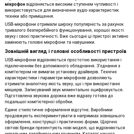
мікрофон
відрізняється високим ступенем чутливості і
використовується для визначення аудіо-характеристик
техніки або приміщення.
USB-мікрофони отримали широку популярність за рахунок
тривалого безперебійного функціонування, хорошої якості
звуку і своєї практичності. Вже сьогодні ці пристрої активно
замінюють головні мікрофони та навушники.
Зовнішній вигляд і головні особливості пристроїв
USB-мікрофони відрізняються простотою використання і
підключенням без допоміжного обладнання. З'єднання з
комп'ютером не вимагає установку драйверів. Технічні
характеристики і параметри мікрофонів дозволяють
отримати аналогічну якість звуку, що і при використанні
мікшерів. Записуваний звук моментально оцифровується.
Підготовлена ​​звукова доріжка вже відразу готова до
подальшої комп'ютерної обробки.
Єдине стилістичне оформлення відсутнє. Виробники
продовжують експериментувати в напрямках зовнішнього
оформлення, конструкції і практичною форми. Щорічно
світові бренди презентують нові моделі, що відрізняються
унікальним дизайнерським рішенням. Каталог нашого