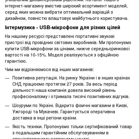
інтернет-магазину вмістив широкий асортимент моделей,
серед яких можна вибрати оптимальний варіацій з
дизайном, повністю влаштовує майбутнього користувача.
Інтермузика - USB-мікрофони для різних цілей
На нашому ресурсі представлені портативні звукові
пристрої від провідних світових виробників. Ми пропонуємо
купити USB-мікрофони за цінами, нижче середньоринкової
вартості на 10-15%. Моделі реалізуються з офіційною
гарантією.
Чим ми відрізняємося від інших магазинів:
Позитивна репутація. На ринку України і в інших країнах
СНД працюємо протягом 27 років. За весь період
діяльності наша компанія довела високий рівень
професіоналізму і отримала тисячі позитивних відгуків.
Шоуруми по Україні. Відкрито фізичні магазини в Києві,
Ужгороді та Мукачеві. Гарантується оперативна
доставка в інші регіони країни.
Якість техніки. Пропонуємо тільки сертифікований товар
з подальшим гарантійним обслуговуванням в
спеціалізованому сервісному центрі.