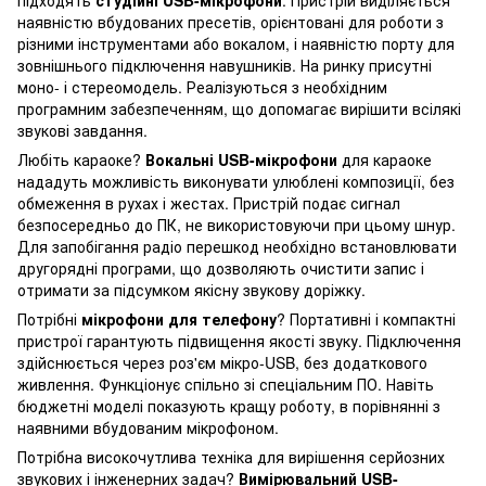
наявністю вбудованих пресетів, орієнтовані для роботи з
різними інструментами або вокалом, і наявністю порту для
зовнішнього підключення навушників. На ринку присутні
моно- і стереомодель. Реалізуються з необхідним
програмним забезпеченням, що допомагає вирішити всілякі
звукові завдання.
Любіть караоке?
Вокальні USB-мікрофони
для караоке
нададуть можливість виконувати улюблені композиції, без
обмеження в рухах і жестах. Пристрій подає сигнал
безпосередньо до ПК, не використовуючи при цьому шнур.
Для запобігання радіо перешкод необхідно встановлювати
другорядні програми, що дозволяють очистити запис і
отримати за підсумком якісну звукову доріжку.
Потрібні
мікрофони для телефону
? Портативні і компактні
пристрої гарантують підвищення якості звуку. Підключення
здійснюється через роз'єм мікро-USB, без додаткового
живлення. Функціонує спільно зі спеціальним ПО. Навіть
бюджетні моделі показують кращу роботу, в порівнянні з
наявними вбудованим мікрофоном.
Потрібна високочутлива техніка для вирішення серйозних
звукових і інженерних задач?
Вимірювальний USB-