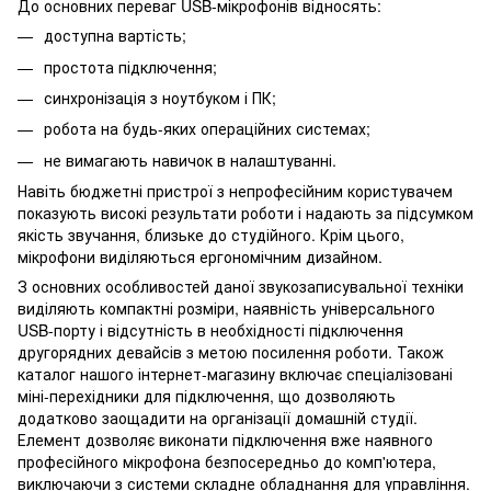
До основних переваг USB-мікрофонів відносять:
доступна вартість;
простота підключення;
синхронізація з ноутбуком і ПК;
робота на будь-яких операційних системах;
не вимагають навичок в налаштуванні.
Навіть бюджетні пристрої з непрофесійним користувачем
показують високі результати роботи і надають за підсумком
якість звучання, близьке до студійного. Крім цього,
мікрофони виділяються ергономічним дизайном.
З основних особливостей даної звукозаписувальної техніки
виділяють компактні розміри, наявність універсального
USB-порту і відсутність в необхідності підключення
другорядних девайсів з метою посилення роботи. Також
каталог нашого інтернет-магазину включає спеціалізовані
міні-перехідники для підключення, що дозволяють
додатково заощадити на організації домашній студії.
Елемент дозволяє виконати підключення вже наявного
професійного мікрофона безпосередньо до комп'ютера,
виключаючи з системи складне обладнання для управління.