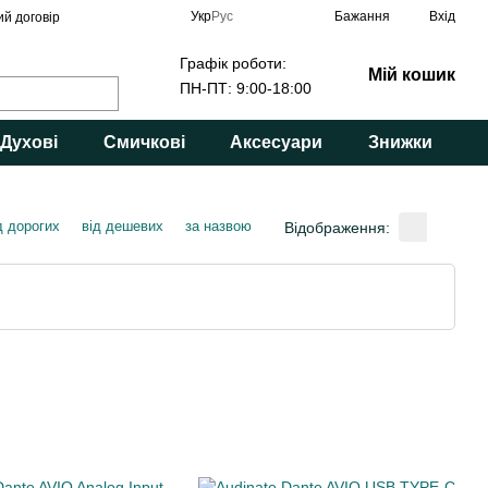
Укр
Рус
Бажання
Вхід
ий договір
Графік роботи:
Мій кошик
ПН-ПТ: 9:00-18:00
Духові
Смичкові
Аксесуари
Знижки
д дорогих
від дешевих
за назвою
Відображення: