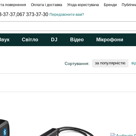
 та повернення
Оплата і доставка
Угода користувача
Бренди
Публічн
3-37-37,
067 373-37-30
Передзвонити вам?
Звук
Світло
DJ
Відео
Мікрофони
за популярністю
ві
Сортування: