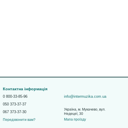
Контактна інформація
0 800-33-85-96
info@intermuzika.com.ua
050 373-37-37
Україна, м. Мукачево, вул.
067 373-37-30
Недецеї, 30
Мапа проїзду
Передзвонити вам?