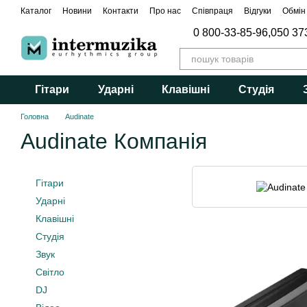
Перейти до основного контенту
Каталог
Новини
Контакти
Про нас
Співпраця
Відгуки
Обмін
0 800-33-85-96,
050 37
Гітари
Ударні
Клавішні
Студія
Головна
Audinate
Audinate Компанія
Гітари
Ударні
Клавішні
Студія
Звук
Світло
DJ