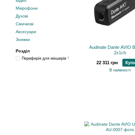
Відео
Мікрофони
Духові
Смичкові
Аксесуари
Знижки
Audinate Dante AVIO B
Розділ
2x1ch
Периферія для мікшерів
5
22 311 грн
Куп
В наявності