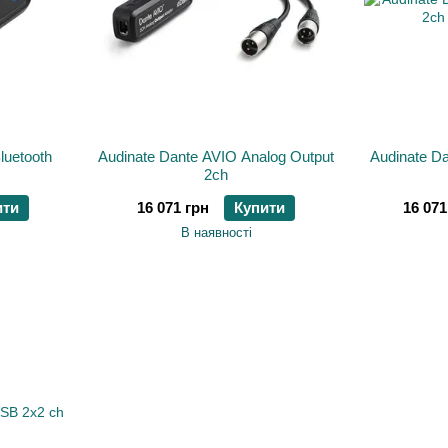
luetooth
Audinate Dante AVIO Analog Output
Audinate Da
2ch
ити
16 071 грн
Купити
16 071
В наявності