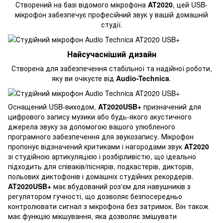
Створений на базі відомого мікрофона
AT2020
, цей USB-
мікрофон забезпечує професійний звук у вашій домашній
студії.
Найсучасніший дизайн
Створена для забезпечення стабільної та надійної роботи,
яку ви очікуєте від
Audio-Technica
.
Оснащений USB-виходом,
AT2020USB+
призначений для
цифрового запису музики або будь-якого акустичного
джерела звуку за допомогою вашого улюбленого
програмного забезпечення для звукозапису. Мікрофон
пропонує відзначений критиками і нагородами звук
AT2020
зі студійною артикуляцією і розбірливістю, що ідеально
підходить для співаків/піснярів, подкастерів, дикторів,
польових диктофонів і домашніх студійних рекордерів.
AT2020USB+
має вбудований роз'єм для навушників з
регулятором гучності, що дозволяє безпосередньо
контролювати сигнал з мікрофона без затримок. Він також
має функцію мікшування, яка дозволяє змішувати