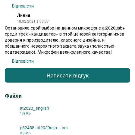
Відповісти
Лилия
18.02.2021 в 08:37
Остановила свой выбор на данном микрофоне at2020usb+
среди трех «кандидатов» в этой ценовой категории из-за
доверия к производителю, классного дизайна, и
обещанного невероятного захвата звука (полностью
подтверждаю). Микрофон великолепного качества!
Відповісти
Написати відгук
Файли
at2020_english
109 КБ
PDF
p52458_at2020usb__om
0.9 МБ