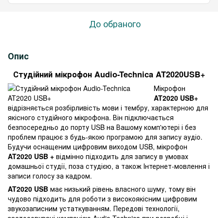
До обраного
Опис
Студійний мікрофон Audio-Technica AT2020USB+
Мікрофон
AT2020 USB+
відрізняється розбірливість мови і тембру, характерною для
якісного студійного мікрофона. Він підключається
безпосередньо до порту USB на Вашому комп'ютері і без
проблем працює з будь-якою програмою для запису аудіо.
Будучи оснащеним цифровим виходом USB, мікрофон
AT2020 USB +
відмінно підходить для запису в умовах
домашньої студії, поза студією, а також Інтернет-мовлення і
записи голосу за кадром.
AT2020 USB
має низький рівень власного шуму, тому він
чудово підходить для роботи з високоякісним цифровим
звукозаписним устаткуванням. Передові технології,
застосовувані компанією Audio-Technica при розробці і