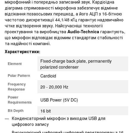
мікрофонний і попередньо записаний звук. Кардіоїдна
діаграма спрямованості мікрофона забезпечує відмінне
відсікання позаосьових перешкод, а його АЦП з 16-бітною
частотою дискретизації 44,1/48 кГц гарантує надзвичайно
чітке відтворення звуку. Найсучасніші технології
проектування та виробництва
Audio-Technica
гарантують,
що мікрофон відповідає відомим стандартам стабільності
та надійності компанії.
Характеристики:
Fixed-charge back plate, permanently
Element
polarized condenser
Polar Pattern
Cardioid
Frequency
20 - 20,000 Hz
Response
Power
USB Power (5V DC)
Requirements
Bit Depth
16 bit
Конденсаторний мікрофон з виходом USB для
цифрового запису
Високоякісний цифровий цифровий перетворювач з 16-