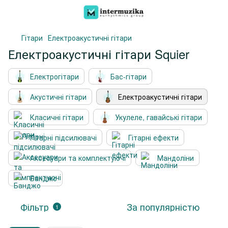
Гітари
Електроакустичні гітари
Електроакустичні гітари Squier
Електрогітари
Бас-гітари
Акустичні гітари
Електроакустичні гітари
Класичні гітари
Укулеле, гавайські гітари
Гітарні підсилювачі
Гітарні ефекти
Аксесуари та комплектуючі
Мандоліни
Банджо
Фільтр
За популярністю
1