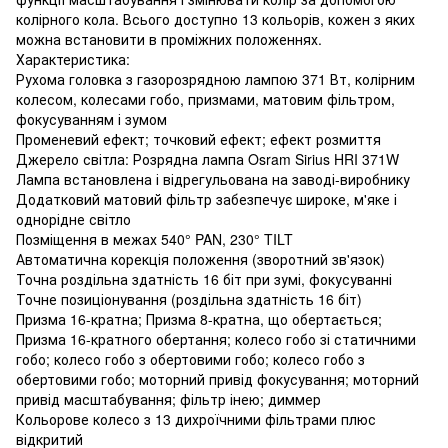
колірного кола. Всього доступно 13 кольорів, кожен з яких
можна встановити в проміжних положеннях.
Характеристика:
Рухома головка з газорозрядною лампою 371 Вт, колірним
колесом, колесами гобо, призмами, матовим фільтром,
фокусуванням і зумом
Променевий ефект; точковий ефект; ефект розмиття
Джерело світла: Розрядна лампа Osram Sirius HRI 371W
Лампа встановлена і відрегульована на заводі-виробнику
Додатковий матовий фільтр забезпечує широке, м'яке і
однорідне світло
Позміщення в межах 540° PAN, 230° TILT
Автоматична корекція положення (зворотний зв'язок)
Точна роздільна здатність 16 біт при зумі, фокусуванні
Точне позиціонування (роздільна здатність 16 біт)
Призма 16-кратна; Призма 8-кратна, що обертається;
Призма 16-кратного обертання; колесо гобо зі статичними
гобо; колесо гобо з обертовими гобо; колесо гобо з
обертовими гобо; моторний привід фокусування; моторний
привід масштабування; фільтр інею; диммер
Кольорове колесо з 13 дихроїчними фільтрами плюс
відкритий