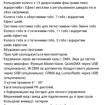
Кольорове колесо з 13 дихроїчними фільтрами плюс
відкритийbr> Ефект веселки з регульованою швидкістю в
обох напрямках
Колесо гобо з обертовими гобо, 7 гобо і відкритим
Ефект шейк
Система слотових гобо для легкої заміни гобо
Змінні гобо
Колесо гобо зі статичними гобо, 11 гобо і відкритим
шейк-ефектом
Колесо гобо зі статичними гобо, 5 гобо і відкритим
шейк-ефектом
Вбудовані шоу-програми
Пристрій охолоджується вентилятором
Керування через автономний пульт; DMX; Звук до світла
через мікрофон; Функція Master/slave; QuickDMX через USB
(опціонально); W-DMX за допомогою бездротового рішення
через USB (опціонально); CRMX від LumenRadio через USB
(опціонально)
З кутом променя 4° - 35°
Багатокольоровий РК-дисплей,
з буферизацією від батареї для легкого управління
Мережевий вхід і вихід для підключення до 4 пристроїв
Кольорові анімації; патерни