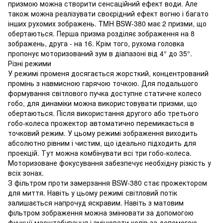
призмою можна створити сенсаційний ефект води. Але
також можна реалізувати своєрідний ефект вогню і багато
інших рухомих зображень. TMH BSW-380 має 2 призми, що
обертаються. Перша призма розділяє зображення на 8
зображень, друга - на 16. Крім того, рухома головка
пропонує моторизований зум в діапазоні від 4° до 35°.
Різні режими
У режимі променя досягається жорсткий, концентрований
промінь з навмисною гарячою точкою. Для подальшого
формування світлового пучка доступне статичне колесо
гобо, для динаміки можна використовувати призми, що
обертаються. Після використання другого або третього
гобо-колеса прожектор автоматично перемикається в
точковий режим. У цьому режимі зображення виходить
абсолютно рівним і чистим, що ідеально підходить для
проекцій. Тут можна комбінувати всі три гобо-колеса.
Моторизоване фокусування забезпечує необхідну різкість у
всіх зонах.
З фільтром проти замерзання BSW-380 стає прожектором
для миття. Навіть у цьому режимі світловий потік
залишається напрочуд яскравим. Навіть з матовим
фільтром зображення можна змінювати за допомогою
функції масштабування і змінювати колір за допомогою