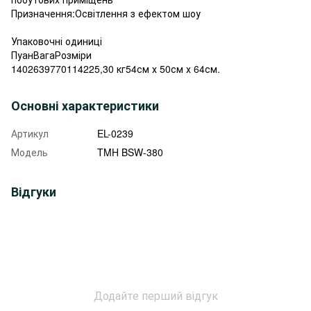
Призначення:Освітлення з ефектом шоу
Упаковочні одиниці
ПуанВагаРозміри
1402639770114225,30 кг54см х 50см х 64см.
Основні характеристики
Артикул
EL-0239
Модель
TMH BSW-380
Відгуки
Додайте перший відгук