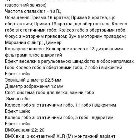
(зворотний зв'язок)
Частота спалахів:1 - 18 Гц
Оснащення:Призма 16-кратна; Призма 8-кратна, що
обертається; Призма 16-кратна, що обертається; Колесо
гобо зі статичними гобо; Колесо гобо з обертовими гобо;
Фокус з моторним приводом; Зум з моторним приводом;
Морозний фільтр; Диммер
Кольорове колесо: Кольорове колесо з 13 дихроїчними
фільтрами плюс відкритий
Ефект веселки з регульованою швидкістю в обох напрямках
Гобо:Колесо гобо з обертовими гобо, 7 гобо і відкритий
Ефект шейк
Зовнішній діаметр 22,5 мм
Діаметр зображення 12 мм
Слот-система гобо для легкої заміни гобо
.Змінні гобо
Колесо гобо зі статичними гобо, 11 гобо і відкритим
Ефект шейк
Колесо гобо зі статичними гобо, 5 гобо і відкритим
Ефект шейк
DMX-канали:22; 26
DMX вхід: 3-контактний XLR (M) монтажний варіант