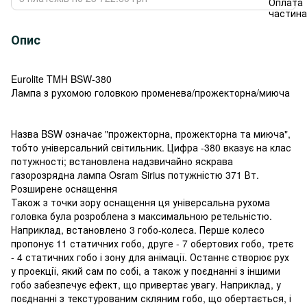
Опис
Eurolite TMH BSW-380
Лампа з рухомою головкою променева/прожекторна/миюча
Назва BSW означає "прожекторна, прожекторна та миюча",
тобто універсальний світильник. Цифра -380 вказує на клас
потужності; встановлена надзвичайно яскрава
газорозрядна лампа Osram Sirius потужністю 371 Вт.
Розширене оснащення
Також з точки зору оснащення ця універсальна рухома
головка була розроблена з максимальною ретельністю.
Наприклад, встановлено 3 гобо-колеса. Перше колесо
пропонує 11 статичних гобо, друге - 7 обертових гобо, третє
- 4 статичних гобо і зону для анімації. Останнє створює рух
у проекції, який сам по собі, а також у поєднанні з іншими
гобо забезпечує ефект, що привертає увагу. Наприклад, у
поєднанні з текстурованим скляним гобо, що обертається, і