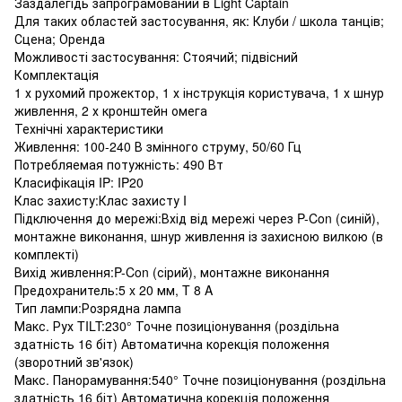
Заздалегідь запрограмований в Light Captain
Для таких областей застосування, як: Клуби / школа танців;
Сцена; Оренда
Можливості застосування: Стоячий; підвісний
Комплектація
1 х рухомий прожектор, 1 х інструкція користувача, 1 х шнур
живлення, 2 х кронштейн омега
Технічні характеристики
Живлення: 100-240 В змінного струму, 50/60 Гц
Потребляемая потужність: 490 Вт
Класифікація IP: IP20
Клас захисту:Клас захисту I
Підключення до мережі:Вхід від мережі через P-Con (синій),
монтажне виконання, шнур живлення із захисною вилкою (в
комплекті)
Вихід живлення:P-Con (сірий), монтажне виконання
Предохранитель:5 x 20 мм, T 8 A
Тип лампи:Розрядна лампа
Макс. Рух TILT:230° Точне позиціонування (роздільна
здатність 16 біт) Автоматична корекція положення
(зворотний зв'язок)
Макс. Панорамування:540° Точне позиціонування (роздільна
здатність 16 біт) Автоматична корекція положення