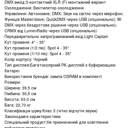
DMX вихід:3-контактний XLR (F) монтажний варіант
Охолодження: Вентилятор охолодження
Управління: Автономне; DMX; Звук на світло через мікрофон;
Функція Master/slave; QuickDMX через USB (опціонально); W-
DMX через бездротове рішення через USB (опціонально);
CRMX від LumenRadio через USB (опціонально)
Передварительно запрограмований вхід:Light Captain
Кут променя: 4° - 35°
Кут променя (1/2 пік): Spot 4 - 35°
Кут променя (1/10 пік): Spot 4 - 35°
Колір корпусу: Чорний
Тип дисплея:Багатоколірний РК-дисплей з буферизацією
батареї
Використання брендів: лампа OSRAM в комплекті
Розміри:
Ширина: 39,5 см
Глибина: 30,5 см
Висота: 63,0 см
Вага: 22,70 кг
Класифікація шуму:Клас 3 (чітко відчутні звуки)
Законодавчі характеристики
Спеціальний продукт:Не призначений для освітлення
побутових приміщень