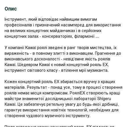
Опис
Інструмент, який відповідає найвищим вимогам
професіоналів і призначений насамперед для використання
на великих концертних майданчиках і в серйозних
концертних залах - консерваторіях, філармонії ...
У компанії Kawai роялі зведені в ранг творів мистецтва, їх
вираженість - в повному злитті з виконавцем. Прагнення до
виконавського досконалості - невід'ємне якість роялів
Kawai. Шедевром Kawai є новий концертний рояль EX,
інструмент світового класу - втілення мрії музиканта.
Кожен концертний рояль EX збирається вручну з кращих
матеріалів. Результат - понад усе, тому в процесі створення
роялів немає місця компромісам. РояліEX створюють кращі
майстри знаменитої дослідницької лабораторії Shigeru
Kawai. Це забезпечує ретельну увагу до будь-якої дрібниці,
гарантує використання новітніх технологій, необхідних для
створення чудового музичного інструменту.
Після складання кожен концертний рояль EX піддається