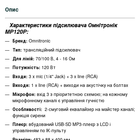
Опис
Характеристики підсилювача Омнітронік
MP120P:
Бренд:
Omnitronic
Тип:
трансляційний підсилювач
Для ліній:
70/100 В, 4 - 16 Ом
Потужність:
120 Вт
Входи:
3 х mic (1/4" Jack) + 3 x line (RCA)
Виходи:
1 x line (RCA) + виходи на акустічку на болтах
Мікрофон:
вхід 3 з пріоритетною схемою;
на кожному
мікрофонному каналі є управління гучністю
Особливості:
2-смуговий еквалайзер на майстер каналі;
функція сирени
Плеє
р:
вбудований USB-SD MP3-плеєр з LCD і
управлінням по ІК-пульту
Розміри:
483 х 88 х 400 мм