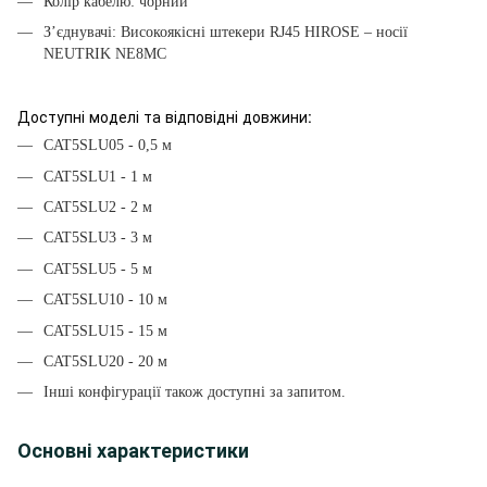
Колір кабелю: чорний
З’єднувачі: Високоякісні штекери RJ45 HIROSE – носії
NEUTRIK NE8MC
Доступні моделі та відповідні довжини:
CAT5SLU05 - 0,5 м
CAT5SLU1 - 1 м
CAT5SLU2 - 2 м
CAT5SLU3 - 3 м
CAT5SLU5 - 5 м
CAT5SLU10 - 10 м
CAT5SLU15 - 15 м
CAT5SLU20 - 20 м
Інші конфігурації також доступні за запитом.
Основні характеристики