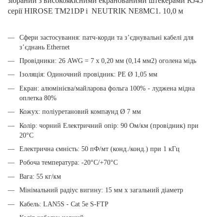
зібраний з високоякісними екранованими штекерами RJ45
серії HIROSE TM21DP і NEUTRIK NE8MC1.
10,0 м
Сфери застосування: патч-корди та з’єднувальні кабелі для
з’єднань Ethernet
Провідники: 26 AWG = 7 x 0,20 мм (0,14 мм2) оголена мідь
Ізоляція: Одиночний провідник: PE Ø 1,05 мм
Екран: алюмінієва/майларова фольга 100% - луджена мідна
оплетка 80%
Кожух: поліуретановий компаунд Ø 7 мм
Колір: чорний Електричний опір: 90 Ом/км (провідник) при
20°C
Електрична ємність: 50 пФ/мт (конд./конд.) при 1 кГц
Робоча температура: -20°C/+70°C
Вага: 55 кг/км
Мінімальний радіус вигину: 15 мм х загальний діаметр
Кабель: LAN5S - Cat 5e S-FTP