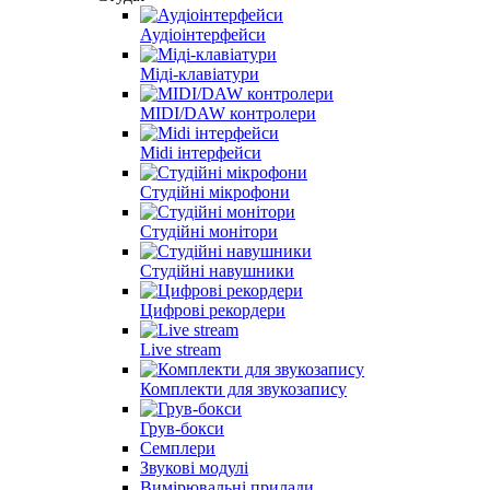
Аудіоінтерфейси
Міді-клавіатури
MIDI/DAW контролери
Midi інтерфейси
Студійні мікрофони
Студійні монітори
Студійні навушники
Цифрові рекордери
Live stream
Комплекти для звукозапису
Грув-бокси
Семплери
Звукові модулі
Вимірювальні прилади