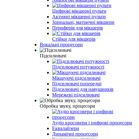
Цифрові мікшерні пульти
Активні мікшерні пульти
Зоннальні, матричні мікшери
Периферія для мікшерів
Стійки для мікшерів
Вокальні процесори
Підсилювачі
Підсилювачі потужності
Мікшуючі підсилювачі
Підсилювачі попередні
Підсилювачі для навушників
Мережеві підсилювачі
Обробка звуку, процесори
Аудіо кросовери і цифрові процесори
Еквалайзери
Динамічні процесори