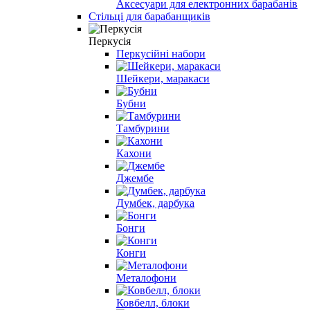
Аксесуари для електронних барабанів
Стільці для барабанщиків
Перкусія
Перкусійні набори
Шейкери, маракаси
Бубни
Тамбурини
Кахони
Джембе
Думбек, дарбука
Бонги
Конги
Металофони
Ковбелл, блоки