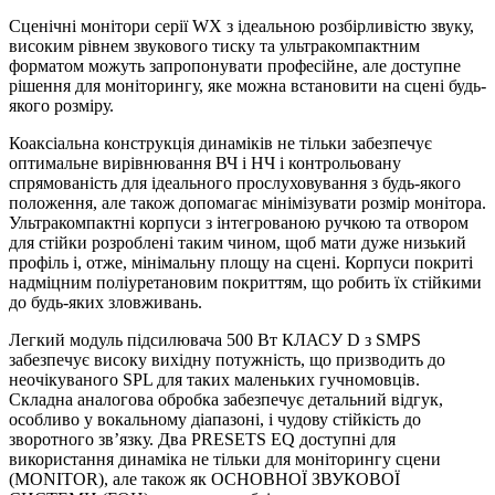
Сценічні монітори серії WX з ідеальною розбірливістю звуку,
високим рівнем звукового тиску та ультракомпактним
форматом можуть запропонувати професійне, але доступне
рішення для моніторингу, яке можна встановити на сцені будь-
якого розміру.
Коаксіальна конструкція динаміків не тільки забезпечує
оптимальне вирівнювання ВЧ і НЧ і контрольовану
спрямованість для ідеального прослуховування з будь-якого
положення, але також допомагає мінімізувати розмір монітора.
Ультракомпактні корпуси з інтегрованою ручкою та отвором
для стійки розроблені таким чином, щоб мати дуже низький
профіль і, отже, мінімальну площу на сцені. Корпуси покриті
надміцним поліуретановим покриттям, що робить їх стійкими
до будь-яких зловживань.
Легкий модуль підсилювача 500 Вт КЛАСУ D з SMPS
забезпечує високу вихідну потужність, що призводить до
неочікуваного SPL для таких маленьких гучномовців.
Складна аналогова обробка забезпечує детальний відгук,
особливо у вокальному діапазоні, і чудову стійкість до
зворотного зв’язку. Два PRESETS EQ доступні для
використання динаміка не тільки для моніторингу сцени
(MONITOR), але також як ОСНОВНОЇ ЗВУКОВОЇ