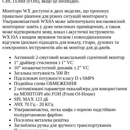
СИСТЕМИ (FOH), якщо це необхідно.
Монітори WX доступні в двох моделях, що пропонує
правильне рішення для різних ситуацій моніторингу.
Ультракомпактний WX8A може забезпечувати високоякісний
моніторинг навіть у дуже невеликих приміщеннях, а також
може відтворювати мову, вокал і акустичні інструменти.
WX10A з вищим звуковим тиском і повнодіапазонним
відгуком ідеально підходить для вокалу, гітари, духових та
електронних інструментів або як монітор для ді-джеїв.
Активний 2-смуговий коаксіальний сценічний монітор
1” драйвер стиснення з 1” VC
10” низькочастотний динамік з 2” VC
Загальна потужність 500 Вт
Підсилювач потужності класу D з SMPS
Подвійна схема ОБМЕЖЕННЯ
2 оптимізовані параметри еквалайзера для використання
на МОНІТОРІ або FOH (Front-Of-House)
SPL MAX 123 дБ
АЧХ 70 Гц - 20 КГц
Ультракомпактна, легка шафа з чорною надстійкою
поліуретановою фарбою
Посилена металева решітка
Заглиблена ручка для зручного транспортування