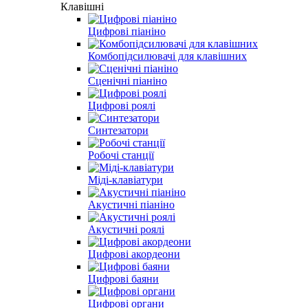
Клавішні
Цифрові піаніно
Комбопідсилювачі для клавішних
Сценічні піаніно
Цифрові роялі
Синтезатори
Робочі станції
Міді-клавіатури
Акустичні піаніно
Акустичні роялі
Цифрові акордеони
Цифрові баяни
Цифрові органи