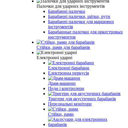
Палочки для ударних інструментів
Барабанні палички
Барабанні палички, щітки, рути
Барабанні палички для маршових
інструментів
Барабанные палочки для оркестровых
инструментов
Стійки, рами для барабанів
Електронні ударні
Електронні барабани
Електронна перкусія
Драм-машини
Педи і контролери
Тригери для акустичних барабанів
Персональні монітори
Стійки, рами