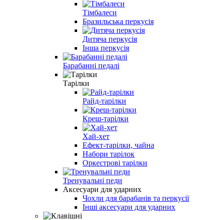
Тімбалеси
Бразильська перкусія
Дитяча перкусія
Інша перкусія
Барабанні педалі
Тарілки
Райд-тарілки
Креш-тарілки
Хай-хет
Ефект-тарілки, чайна
Набори тарілок
Оркестрові тарілки
Тренувальні педи
Аксесуари для ударних
Чохли для барабанів та перкусії
Інші аксесуари для ударних