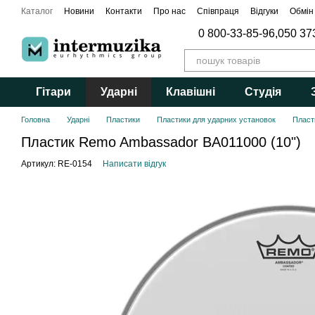
Перейти до основного контенту
Каталог
Новини
Контакти
Про нас
Співпраця
Відгуки
Обмін
0 800-33-85-96,
050 37
Гітари
Ударні
Клавішні
Студія
Головна
Ударні
Пластики
Пластики для ударних установок
Пласт
Пластик Remo Ambassador BA011000 (10")
Артикул: RE-0154
Написати відгук