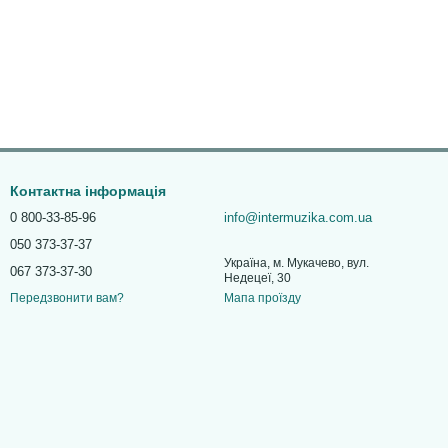
Контактна інформація
0 800-33-85-96
info@intermuzika.com.ua
050 373-37-37
Україна, м. Мукачево, вул.
067 373-37-30
Недецеї, 30
Мапа проїзду
Передзвонити вам?