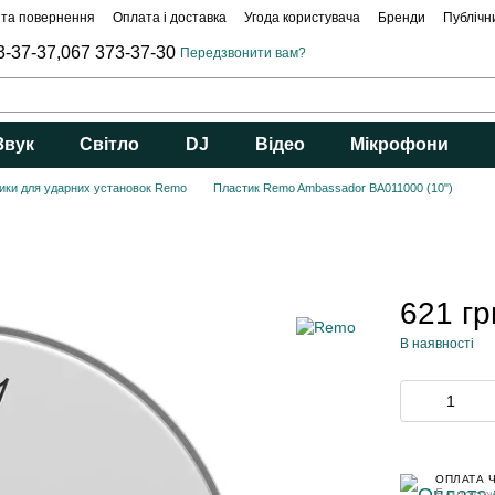
 та повернення
Оплата і доставка
Угода користувача
Бренди
Публічн
3-37-37,
067 373-37-30
Передзвонити вам?
Звук
Світло
DJ
Відео
Мікрофони
ики для ударних установок Remo
Пластик Remo Ambassador BA011000 (10")
621 гр
В наявності
ОПЛАТА 
5 платеж