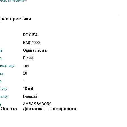
арактеристики
RE-0154
BA011000
ів
Один пластик
а
Білий
пластику
Том
ику
10"
їв
1
тику
10 mil
стику
Гладкий
у
AMBASSADOR®
Оплата
Доставка
Повернення