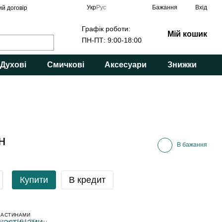
Укр
Рус
Бажання
Вхід
ий договір
Графік роботи:
Мій кошик
ПН-ПТ: 9:00-18:00
Духові
Смичкові
Аксесуари
Знижки
н
В бажання
Купити
В кредит
ЧАСТИНАМИ
ів по 124.20 грн