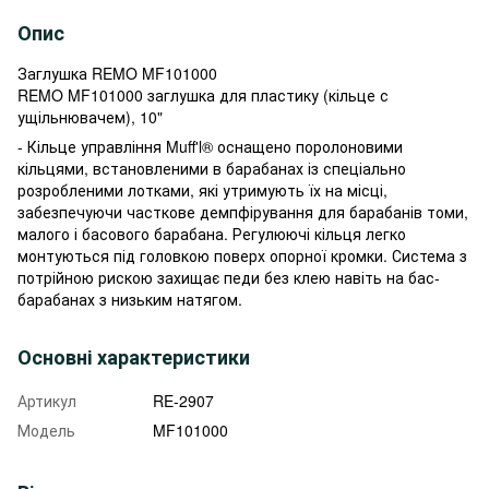
Опис
Заглушка REMO MF101000
REMO MF101000 заглушка для пластику (кільце с
ущільнювачем), 10"
- Кільце управління Muff'l® оснащено поролоновими
кільцями, встановленими в барабанах із спеціально
розробленими лотками, які утримують їх на місці,
забезпечуючи часткове демпфірування для барабанів томи,
малого і басового барабана. Регулюючі кільця легко
монтуються під головкою поверх опорної кромки. Система з
потрійною рискою захищає педи без клею навіть на бас-
барабанах з низьким натягом.
Основні характеристики
Артикул
RE-2907
Модель
MF101000