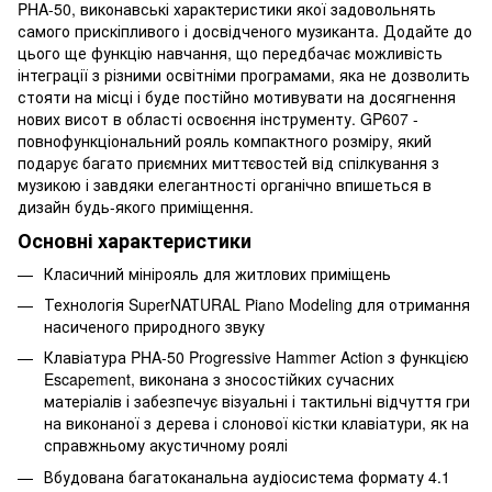
PHA-50, виконавські характеристики якої задовольнять
самого прискіпливого і досвідченого музиканта. Додайте до
цього ще функцію навчання, що передбачає можливість
інтеграції з різними освітніми програмами, яка не дозволить
стояти на місці і буде постійно мотивувати на досягнення
нових висот в області освоєння інструменту. GP607 -
повнофункціональний рояль компактного розміру, який
подарує багато приємних миттєвостей від спілкування з
музикою і завдяки елегантності органічно впишеться в
дизайн будь-якого приміщення.
Основні характеристики
Класичний мінірояль для житлових приміщень
Технологія SuperNATURAL Piano Modeling для отримання
насиченого природного звуку
Клавіатура PHA-50 Progressive Hammer Action з функцією
Escapement, виконана з зносостійких сучасних
матеріалів і забезпечує візуальні і тактильні відчуття гри
на виконаної з дерева і слонової кістки клавіатури, як на
справжньому акустичному роялі
Вбудована багатоканальна аудіосистема формату 4.1