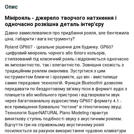
Опис
Мінірояль - джерело творчого натхнення і
одночасно розкішна деталь інтер'єру
Давно замислювалися про придбання рояля, але бентежила
ціна, габарити і вага інструменту?
Roland GP607 - ідеальне рішення для будинку. GP607
-цифровий мінірояль чорного або білого кольорів,
стилізований під класичний рояль і відрізняється одночасно
як імпозантністю, так і елегантністю. Зовнішня схожість з
традиційним роялем оманлива. Зустрітися з цим
інструментом ближче і зрозумієте, що він - вмістилище
самих передових технологій. Функція Bluetooth® дозволяє
передавати по бездротовому зв'язку пісні в форматі аудіо з
планшета або мобільного пристрою і відтворювати звук
через багатоканальну аудіосистему GP607 формату 4.1 -
все приміщення буквально "потоне" в гіпнотичному звуці.
Технологія SuperNATURAL Piano Modeling гарантує
виняткову ступінь подібності звуку з акустичним роялем.
Відчуття гри на справжньому акустичному роялі
посилюється за рахунок використання чудовою клавіатури