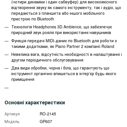
(чотири динаміки і один сабвуфер) для високоякісного
відтворення звуку як самого інструменту, так і аудіо, що
передаються з планшета або іншого мобільного
пристрою по Bluetooth
Технологія Headphones 3D Ambience, що забезпечує
природний звук рояля при використанні навушників
Функція передачі MIDI-даних по Bluetooth для роботи з
такими додатками, як Piano Partner 2 компанії Roland
Невелика вага, відсутність необхідності в налаштуванні і
другом періодичного обслуговування
Два види обробки, чорна і біла, що гарантують що
інструмент органічно впишеться в інтер'єр будь-якого
приміщення
Основні характеристики
Артикул
RO-2145
Модель
GP607