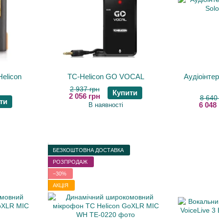
elicon
TC-Helicon GO VOCAL
Аудіоінте
2 937 грн
Купити
2 056 грн
8 640
ти
6 048
В наявності
БЕЗКОШТОВНА ДОСТАВКА
РОЗПРОДАЖ
−30%
АКЦІЯ