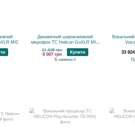
мовний
Динамічний широкомовний
Вокальний 
GoXLR MIC
мікрофон TC Helicon GoXLR MIC
Voic
WH
11 438 грн
ти
Купити
33 924
8 007 грн
В наявності
Пі