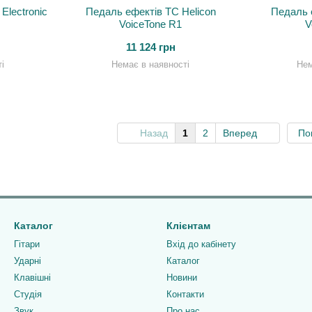
Electronic
Педаль ефектів TC Helicon
Педаль 
VoiceTone R1
V
11 124 грн
і
Немає в наявності
Нем
Назад
1
2
Вперед
По
Каталог
Клієнтам
Гітари
Вхід до кабінету
Ударні
Каталог
Клавішні
Новини
Студія
Контакти
Звук
Про нас