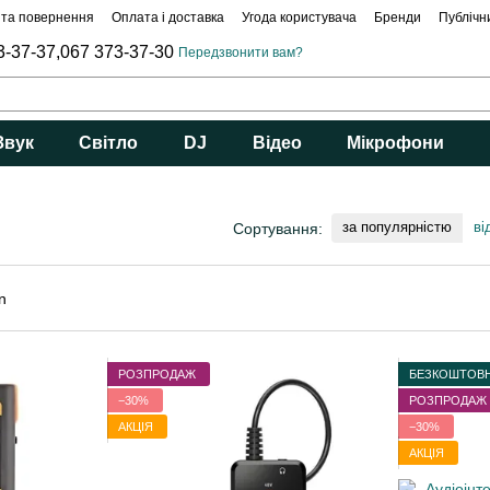
 та повернення
Оплата і доставка
Угода користувача
Бренди
Публічн
3-37-37,
067 373-37-30
Передзвонити вам?
Звук
Світло
DJ
Відео
Мікрофони
за популярністю
ві
Сортування:
РОЗПРОДАЖ
БЕЗКОШТОВН
−30%
РОЗПРОДАЖ
АКЦІЯ
−30%
АКЦІЯ