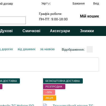
Укр
Рус
Бажання
Вхід
ий договір
Графік роботи:
Мій кошик
ПН-ПТ: 9:00-18:00
Духові
Смичкові
Аксесуари
Знижки
д дорогих
від дешевих
за назвою
Відображення:
А ДОСТАВКА
БЕЗКОШТОВНА ДОСТАВКА
РОЗПРОДАЖ
−30%
АКЦІЯ