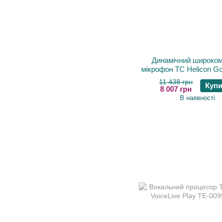
Динамічний широко
мікрофон TC Helicon 
11 438 грн
Купи
8 007 грн
В наявності