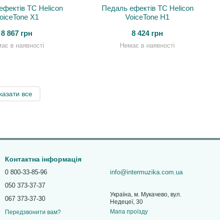
ефектів TC Helicon
Педаль ефектів TC Helicon
oiceTone X1
VoiceTone H1
8 867 грн
8 424 грн
ає в наявності
Немає в наявності
казати все
Контактна інформація
0 800-33-85-96
info@intermuzika.com.ua
050 373-37-37
Україна, м. Мукачево, вул.
067 373-37-30
Недецеї, 30
Мапа проїзду
Передзвонити вам?