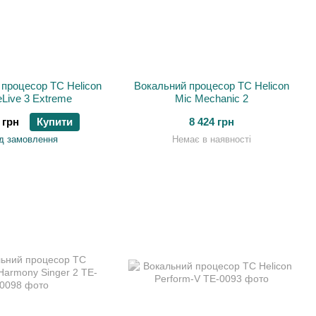
процесор TC Helicon
Вокальний процесор TC Helicon
eLive 3 Extreme
Mic Mechanic 2
 грн
Купити
8 424 грн
д замовлення
Немає в наявності