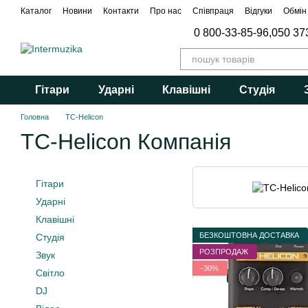
Перейти до основного контенту
Каталог
Новини
Контакти
Про нас
Співпраця
Відгуки
Обмін
0 800-33-85-96,
050 37
Гітари
Ударні
Клавішні
Студія
Головна
TC-Helicon
TC-Helicon Компанія
Гітари
Ударні
Клавішні
БЕЗКОШТОВНА ДОСТАВКА
Студія
РОЗПРОДАЖ
Звук
−30%
Світло
DJ