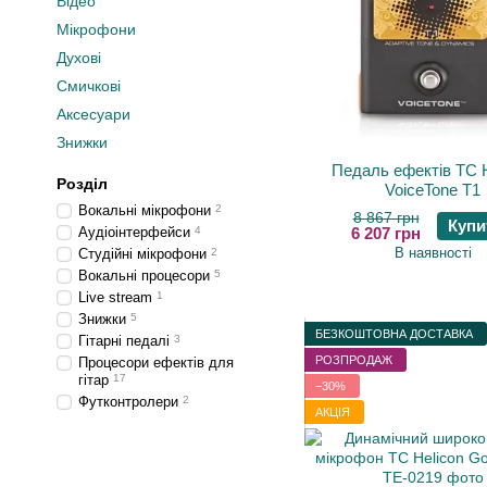
Відео
Мікрофони
Духові
Смичкові
Аксесуари
Знижки
Педаль ефектів TC H
Розділ
VoiceTone T1
Вокальні мікрофони
2
8 867 грн
Купи
Аудіоінтерфейси
4
6 207 грн
В наявності
Студійні мікрофони
2
Вокальні процесори
5
Live stream
1
Знижки
5
БЕЗКОШТОВНА ДОСТАВКА
Гітарні педалі
3
РОЗПРОДАЖ
Процесори ефектів для
гітар
17
−30%
Футконтролери
2
АКЦІЯ