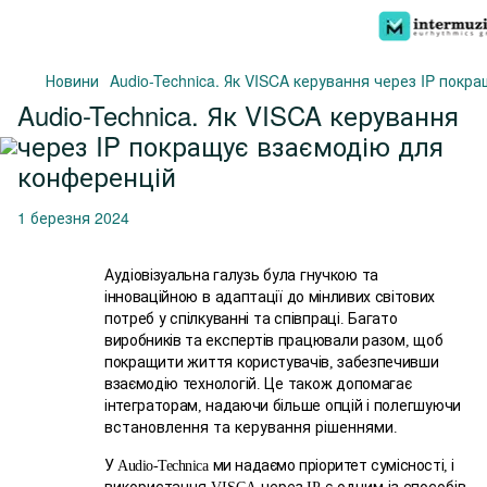
Новини
Audio-Technica. Як VISCA керування через IP покр
Audio-Technica. Як VISCA керування
через IP покращує взаємодію для
конференцій
1 березня 2024
Аудіовізуальна
галузь
була
гнучкою
та
інноваційною
в
адаптації
до мінливих світових
потреб
у спілкуванні та співпраці
Багато
.
виробників та
експертів працювали разом
щоб
,
покращити життя
користувачів
забезпечивши
,
взаємодію
технологій
Це також
допомагає
.
інтеграторам
надаючи
більше опцій і полегшуючи
,
встановлення та керування рішеннями
.
У
ми надаємо пріоритет сумісності
і
Audio
-
Technica
,
використання
через
є одним із способів