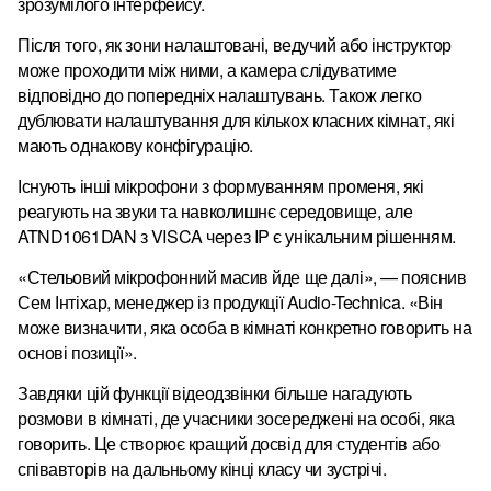
зрозумілого інтерфейсу.
Після того, як зони налаштовані, ведучий або інструктор
може проходити між ними, а камера слідуватиме
відповідно до попередніх налаштувань.
Також легко
дублювати налаштування для кількох класних кімнат, які
мають однакову конфігурацію.
Існують інші мікрофони з формуванням променя, які
реагують на звуки та навколишнє середовище, але
ATND1061DAN з VISCA через IP є унікальним рішенням.
«Стельовий мікрофонний масив йде ще далі», — пояснив
Сем Інтіхар, менеджер із продукції Audio-Technica.
«Він
може визначити, яка особа в кімнаті конкретно говорить на
основі позиції».
Завдяки цій функції відеодзвінки більше нагадують
розмови в кімнаті, де учасники зосереджені на особі, яка
говорить.
Це створює кращий досвід для студентів або
співавторів на дальньому кінці класу чи зустрічі.