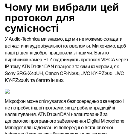
Чому ми вибрали цей
протокол для
сумісності
У Audio-Technica ми знаємо, що ми не можемо складати
всі частини аудіовізуальної головоломки.
Ми хочемо, щоб
наші рішення добре працювали з іншими.
Багато
виробників камер PTZ підтримують протокол VISCA через
IP, тому ATND1061DAN працює з такими камерами, як
Sony SRG-X40UH, Canon CR-N300, JVC KY-PZ200 і JVC
KY-PZ200N та багато інших.
Мікрофон може спілкуватися безпосередньо з камерою і
не потребує іншої програми, як це робили традиційні
налаштування.
ATND1061DAN налаштований за
допомогою програмного забезпечення Digital Microphone
Manager для надсилання попередньо встановленої
інформації про виклик безпосередньо до камери