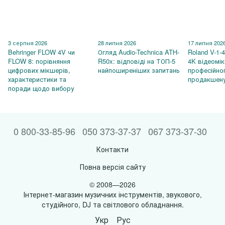
3 серпня 2026
28 липня 2026
17 липня 202
Behringer FLOW 4V чи
Огляд Audio-Technica ATH-
Roland V-1-
FLOW 8: порівняння
R50x: відповіді на ТОП-5
4K відеомі
цифрових мікшерів,
найпоширеніших запитань
професійно
характеристики та
продакшен
поради щодо вибору
0 800-33-85-96
050 373-37-37
067 373-37-30
Контакти
Повна версія сайту
© 2008—2026
Інтернет-магазин музичних інструментів, звукового,
студійного, DJ та світлового обладнання.
Укр
Рус