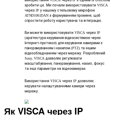
VISCA
IP
зробити це
Ми почали використовувати
.
VISCA
через
у нашому
стельовому
мікрофоні
IP
з
формуванням
променя
щоб
ATND
1061
DAN
,
спростити
роботу
користувача
та
інтеграцію
.
Ви можете використовувати
через
VISCA
IP
архітектура
керування відеосистемою
через
(
Інтернет
протокол
для
керування камерами з
-
)
панорамуванням і нахилом
та
іншим
(
PTZ
)
відеообладнанням через мережу
Розроблений
.
дозволяє регулювати
Sony
,
VISCA
масштабування
панорамування
нахил
фокус
,
,
,
та
інші
параметри
на
відеокамерах
.
Використання
через
дозволяє
VISCA
IP
керувати
налаштуваннями
камери
через
мережу
.
Як VISCA через IP