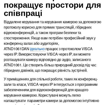
покращує простори для
співпраці
Віддалене керування та керування камерою за допомогою
протоколу корисно для прямих трансляцій, гібридних
відеоконференцій, а також програм безпеки та
спостереження.
Якщо вам потрібен професійний звук у
конференц-залах або аудиторіях,
ATND1061DAN
ідеально
працює з протоколом VISCA
через IP.
Використовуючи VISCA через IP, ви можете
розташувати камеру відповідно до аудіо, записаного
ATND1061.
Це створить більш природний досвід під час
гібридних дзвінків, що покращує рівність зустрічей.
У приміщеннях для спільної роботи, таких як конференц-
зали та класи, VISCA через IP інтегрується з програмним
забезпеченням для відеоконференцій для кращого
керування камерою.
Користувачі можуть легко
налаштувати параметри камери за допомогою інтуїтивно