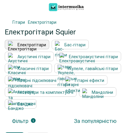
Гітари
Електрогітари
Електрогітари Squier
Електрогітари
Бас-гітари
Акустичні гітари
Електроакустичні гітари
Класичні гітари
Укулеле, гавайські гітари
Гітарні підсилювачі
Гітарні ефекти
Аксесуари та комплектуючі
Мандоліни
Банджо
Фільтр
За популярністю
1