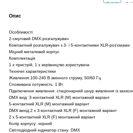
Опис
Особливості
2-смуговий DMX-розгалужувач
Компактний розгалужувач з 3- і 5-контактними XLR-роз'ємами
Міцний металевий корпус
Комплектація
1 х пристрій, 1 х керівництво користувача
Технічні характеристики
Живлення:100-240 В змінного струму, 50/60 Гц
Споживана потужність: 1 Вт
Підключення живлення: стаціонарний шнур живлення із захис
DMX вхід: 3-контактний XLR (M) монтажний варіант
5-контактний XLR (M) монтажний варіант
DMX вихід:2 x 3-контактний XLR (F) монтажний варіант
2 x 5-контактний XLR (F) монтажний варіант
Колір корпусу: чорний
Світлодіодний індикатор стану: DMX