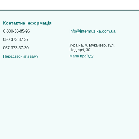
Контактна інформація
0 800-33-85-96
info@intermuzika.com.ua
050 373-37-37
Україна, м. Мукачево, вул.
067 373-37-30
Недецеї, 30
Мапа проїзду
Передзвонити вам?