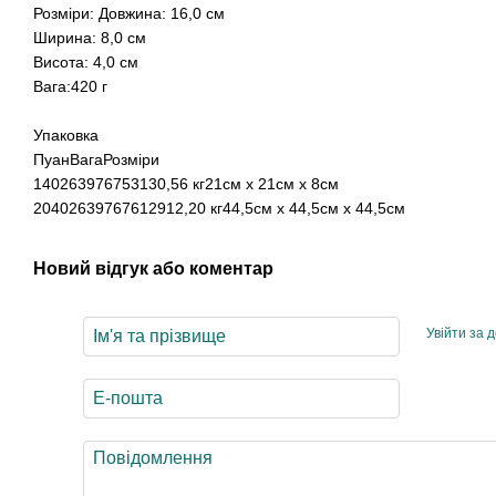
Розміри: Довжина: 16,0 см
Ширина: 8,0 см
Висота: 4,0 см
Вага:420 г
Упаковка
ПуанВагаРозміри
140263976753130,56 кг21см х 21см х 8см
20402639767612912,20 кг44,5см х 44,5см х 44,5см
Новий відгук або коментар
Увійти за 