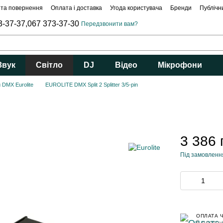
 та повернення
Оплата і доставка
Угода користувача
Бренди
Публічн
3-37-37,
067 373-37-30
Передзвонити вам?
Звук
Світло
DJ
Відео
Мікрофони
 DMX Eurolite
EUROLITE DMX Split 2 Splitter 3/5-pin
3 386 
Під замовленн
ОПЛАТА 
5 платеж