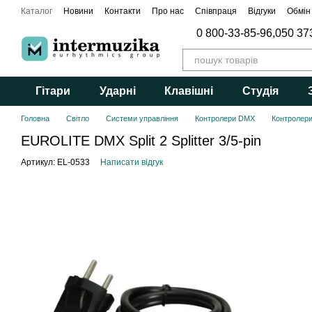
Перейти до основного контенту
Каталог
Новини
Контакти
Про нас
Співпраця
Відгуки
Обмін
0 800-33-85-96,
050 37
Гітари
Ударні
Клавішні
Студія
Головна
Світло
Системи управління
Контролери DMX
Контролери
EUROLITE DMX Split 2 Splitter 3/5-pin
Артикул: EL-0533
Написати відгук