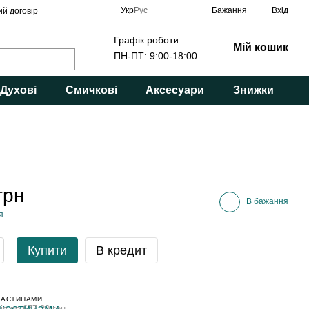
Укр
Рус
Бажання
Вхід
ий договір
Графік роботи:
Мій кошик
ПН-ПТ: 9:00-18:00
Духові
Смичкові
Аксесуари
Знижки
грн
В бажання
я
Купити
В кредит
ЧАСТИНАМИ
ів по 677.20 грн