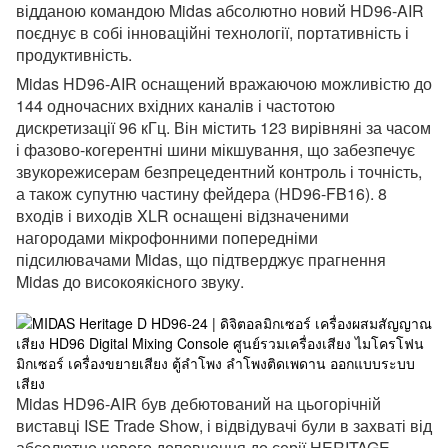
відданою командою Midas абсолютно новий HD96-AIR
поєднує в собі інноваційні технології, портативність і
продуктивність.
Midas HD96-AIR оснащений вражаючою можливістю до
144 одночасних вхідних каналів і частотою
дискретизації 96 кГц.
Він містить 123 вирівняні за часом
і фазово-когерентні шини мікшування, що забезпечує
звукорежисерам безпрецедентний контроль і точність,
а також супутню частину фейдера (HD96-FB16).
8
входів і виходів XLR оснащені відзначеними
нагородами мікрофонними попередніми
підсилювачами Midas, що підтверджує прагнення
Midas до високоякісного звуку.
Midas HD96-AIR був дебютований на цьогорічній
виставці ISE Trade Show, і відвідувачі були в захваті від
абсолютно нового доповнення до серії HERITAGE-