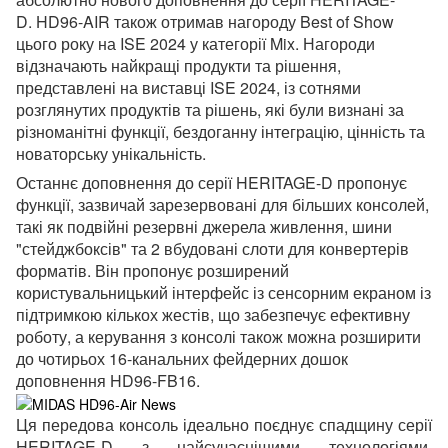
D.
HD96-AIR також отримав нагороду Best of Show
цього року на ISE 2024 у категорії Mix.
Нагороди
відзначають найкращі продукти та рішення,
представлені на виставці ISE 2024, із сотнями
розглянутих продуктів та рішень, які були визнані за
різноманітні функції, бездоганну інтеграцію, цінність та
новаторську унікальність.
Останнє доповнення до серії HERITAGE-D пропонує
функції, зазвичай зарезервовані для більших консолей,
такі як подвійні резервні джерела живлення, шини
"стейджбоксів" та 2 вбудовані слоти для конвертерів
форматів.
Він пропонує розширений
користувальницький інтерфейс із сенсорним екраном із
підтримкою кількох жестів, що забезпечує ефективну
роботу, а керування з консолі також можна розширити
до чотирьох 16-канальних фейдерних дошок
доповнення HD96-FB16.
Ця передова консоль ідеально поєднує спадщину серії
HERITAGE-D з найсучаснішими технологіями,