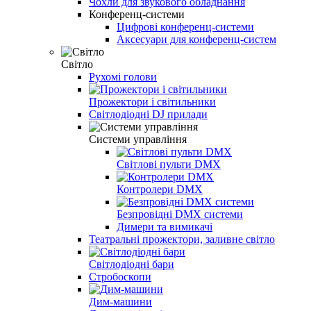
Чохли для звукового обладнання
Конференц-системи
Цифрові конференц-системи
Аксесуари для конференц-систем
Світло
Рухомі голови
Прожектори і світильники
Світлодіодні DJ прилади
Системи управління
Світлові пульти DMX
Контролери DMX
Безпровідні DMX системи
Димери та вимикачі
Театральні прожектори, заливне світло
Світлодіодні бари
Стробоскопи
Дим-машини