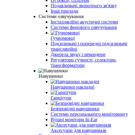
DI бокси, сплітери
Подавлювачі зворотного зв'язку
Інші прилади
Системи озвучування
Інсталляційні акустичні системи
Системи фонового озвучування
Гучномовці
Підсилювачі і попередні підсилювачі
трансляційні
Джерела звуку і рекордери
Регулятори гучності, селектори,
трансформатори
Навушники
Навушники накладні
Гарнітури
Безпровідні навушники
Системи персонального моніторингу
Вушні монітори In-Ear
Аксесуари для навушників