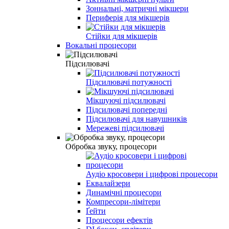
Зоннальні, матричні мікшери
Периферія для мікшерів
Стійки для мікшерів
Вокальні процесори
Підсилювачі
Підсилювачі потужності
Мікшуючі підсилювачі
Підсилювачі попередні
Підсилювачі для навушників
Мережеві підсилювачі
Обробка звуку, процесори
Аудіо кросовери і цифрові процесори
Еквалайзери
Динамічні процесори
Компресори-лімітери
Ґейти
Процесори ефектів