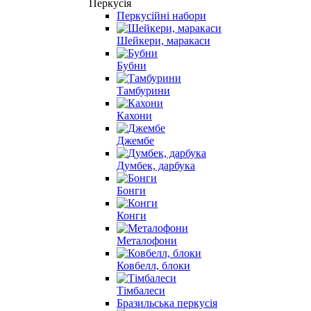
Перкусія
Перкусійні набори
Шейкери, маракаси
Бубни
Тамбурини
Кахони
Джембе
Думбек, дарбука
Бонги
Конги
Металофони
Ковбелл, блоки
Тімбалеси
Бразильська перкусія