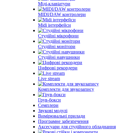
Міді-клавіатури
MIDI/DAW контролери
Midi інтерфейси
Студійні мікрофони
Студійні монітори
Студійні навушники
Цифрові рекордери
Live stream
Комплекти для звукозапису
Грув-бокси
Семплери
Звукові модулі
Вимірювальні прилади
Програмне забезпечення
Аксесуари для студійного обладнання