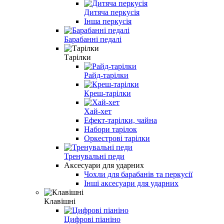
Дитяча перкусія
Інша перкусія
Барабанні педалі
Тарілки
Райд-тарілки
Креш-тарілки
Хай-хет
Ефект-тарілки, чайна
Набори тарілок
Оркестрові тарілки
Тренувальні педи
Аксесуари для ударних
Чохли для барабанів та перкусії
Інші аксесуари для ударних
Клавішні
Цифрові піаніно