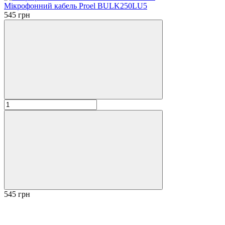
Мікрофонний кабель Proel BULK250LU5
545 грн
545 грн