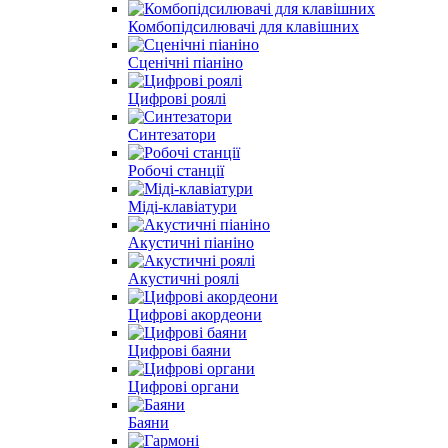
Комбопідсилювачі для клавішних
Сценічні піаніно
Цифрові роялі
Синтезатори
Робочі станції
Міді-клавіатури
Акустичні піаніно
Акустичні роялі
Цифрові акордеони
Цифрові баяни
Цифрові органи
Баяни