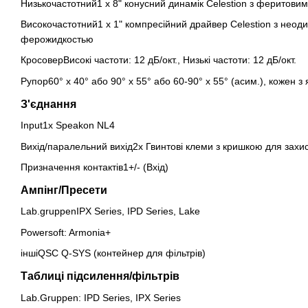
Низькочастотний1 x 8" конусний динамік Celestion з феритовим 
Високочастотний1 x 1" компресійний драйвер Celestion з неоди
ферожидкостью
КросоверВисокі частоти: 12 дБ/окт., Низькі частоти: 12 дБ/окт.
Рупор60° x 40° або 90° x 55° або 60-90° x 55° (асим.), кожен з
З'єднання
Input1x Speakon NL4
Вихід/паралельний вихід2x Гвинтові клеми з кришкою для захист
Призначення контактів1+/- (Вхід)
Ампінг/Пресети
Lab.gruppenIPX Series, IPD Series, Lake
Powersoft: Armonia+
іншіQSC Q-SYS (контейнер для фільтрів)
Таблиці підсилення/фільтрів
Lab.Gruppen: IPD Series, IPX Series