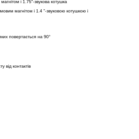
магнітом і 1.75"-звукова котушка
мовим магнітом і 1.4 "-звуковою котушкою і
 яких повертається на 90°
у від контактів