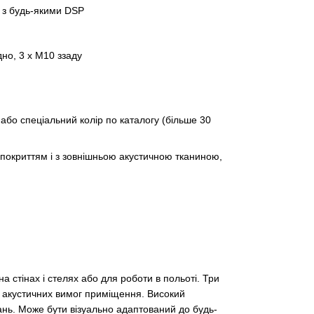
 з будь-якими DSP
но, 3 х М10 ззаду
 або спеціальний колір по каталогу (більше 30
 покриттям і з зовнішньою акустичною тканиною,
стінах і стелях або для роботи в польоті. Три
о акустичних вимог приміщення. Високий
ань. Може бути візуально адаптований до будь-