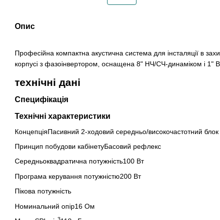
Опис
Професійна компактна акустична система для інсталяції в за
корпусі з фазоінвертором, оснащена 8" НЧ/СЧ-динаміком і 1" 
технічні дані
Специфікація
Технічні характеристики
КонцепціяПасивний 2-ходовий середньо/високочастотний блок
Принцип побудови кабінетуБасовий рефлекс
Середньоквадратична потужність100 Вт
Програма керування потужністю200 Вт
Пікова потужність
Номинальний опір
16 Ом
3