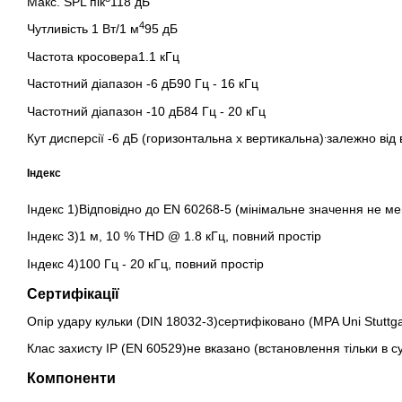
Макс. SPL пік
118 дБ
4
Чутливість 1 Вт/1 м
95 дБ
Частота кросовера1.1 кГц
Частотний діапазон -6 дБ90 Гц - 16 кГц
Частотний діапазон -10 дБ84 Гц - 20 кГц
.
Кут дисперсії -6 дБ (горизонтальна x вертикальна)
залежно від 
Індекс
Індекс 1)Відповідно до EN 60268-5 (мінімальне значення не м
Індекс 3)1 м, 10 % THD @ 1.8 кГц, повний простір
Індекс 4)100 Гц - 20 кГц, повний простір
Сертифікації
Опір удару кульки (DIN 18032-3)сертифіковано (MPA Uni Stuttga
Клас захисту IP (EN 60529)не вказано (встановлення тільки в 
Компоненти