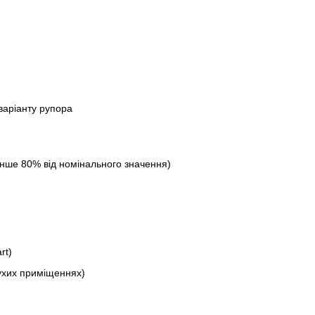
варіанту рупора
енше 80% від номінального значення)
rt)
сухих приміщеннях)