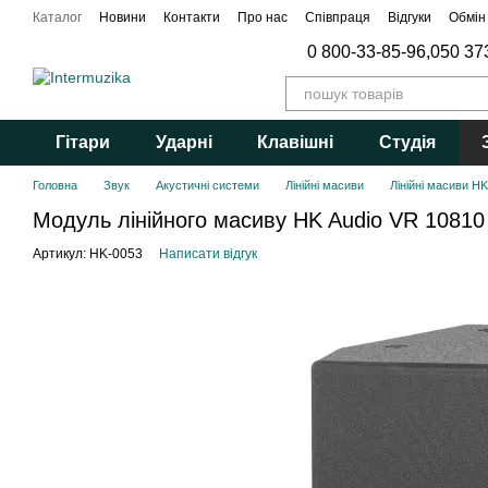
Перейти до основного контенту
Каталог
Новини
Контакти
Про нас
Співпраця
Відгуки
Обмін
0 800-33-85-96,
050 37
Гітари
Ударні
Клавішні
Студія
Головна
Звук
Акустичні системи
Лінійні масиви
Лінійні масиви HK
Модуль лінійного масиву HK Audio VR 10810
Артикул: HK-0053
Написати відгук