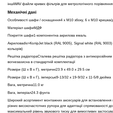
іншіWAV файли кривих фільтрів для метрологічного порівняння
Механічні дані
Особливості шафи / оснащення4 х М10 збоку, 6 х М10 кришка/д
Матеріал шафиМДФ
Покриття шафи1-компонентна акрилова емаль
Акриловаdiv>КолірJet black (RAL 9005), Signal white (RAL 9003)
кольорів)
Решітка радіатораСталева решітка радіатора з антикорозійним
вогнезахисна в стандартній комплектації
Розміри (Ш х В х Г), метричні23.9 x 49.0 x 29.5 см
Розміри (Ш х В х Г), імперські9-13/32 x 19-9/32 x 11-5/8 дюйма
Вага, метрична11.0 кг
Вага, імперіал24.3 фунта
Широкий асортимент монтажних аксесуарів для встановлення на 
різних високочастотних рупора для адаптації спрямованості д
максимальний рівень звукового тиску для вимогливих застосув