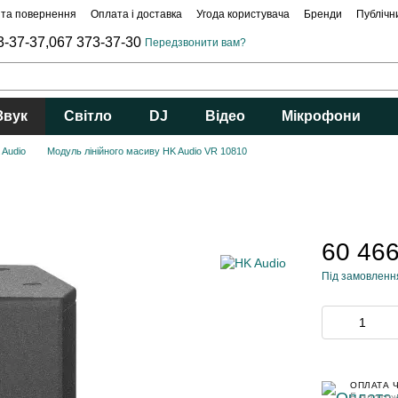
 та повернення
Оплата і доставка
Угода користувача
Бренди
Публічн
3-37-37,
067 373-37-30
Передзвонити вам?
Звук
Світло
DJ
Відео
Мікрофони
 Audio
Модуль лінійного масиву HK Audio VR 10810
60 466
Під замовленн
ОПЛАТА 
5 платеж