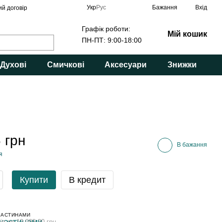
Укр
Рус
Бажання
Вхід
ий договір
Графік роботи:
Мій кошик
ПН-ПТ: 9:00-18:00
Духові
Смичкові
Аксесуари
Знижки
 грн
В бажання
я
Купити
В кредит
ЧАСТИНАМИ
ів по 12 093.20 грн