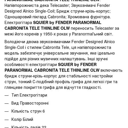
Напівпорожниста дека Telecaster; Звукознімачі Fender
Designed Alnico Single-Coil; Бридж струни-крізь-корпус;
Одношаровий пікгард Cabronita; Хромована фурнітура.
Електрогітара
SQUIER by FENDER PARANORMAL
CABRONITA TELE THINLINE OLW
переносить Telecaster за
межі його коренів у 1950-х роках у Paranormal'ьний світ.
Володіючи двома звукознімачами Fender Designed Alnico
Single-Coil і стилем Cabronita Tele, ця напівпорожниста
модель забезпечує універсальне звучання, яке ідеально
підійде для різних музичних налаштувань. Інші зручні
особливості електрогітари
SQUIER by FENDER
PARANORMAL CABRONITA TELE THINLINE OLW
включають
бридж струни-крізь-корпус для стабільності настройки
струн, тонкий С-подібний профіль грифа для легкої гри та
глянцеве покриття грифа для відчуття гладкості.
Тип
Електрогітари
Вид
Правосторонні
Кількість струн
6
Колір
Білий
Кількість ладів
22