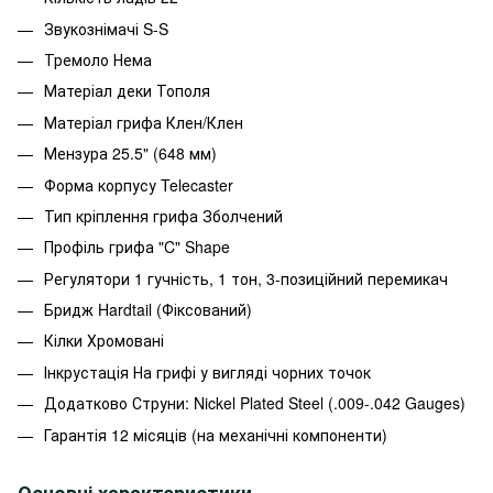
Звукознімачі
S-S
Тремоло
Нема
Матеріал деки
Тополя
Матеріал грифа
Клен/Клен
Мензура
25.5" (648 мм)
Форма корпусу
Telecaster
Тип кріплення грифа
Зболчений
Профіль грифа
"C" Shape
Регулятори
1 гучність, 1 тон, 3-позиційний перемикач
Бридж
Hardtail (Фіксований)
Кілки
Хромовані
Інкрустація
На грифі у вигляді чорних точок
Додатково
Струни: Nickel Plated Steel (.009-.042 Gauges)
Гарантія
12 місяців (на механічні компоненти)
Основні характеристики