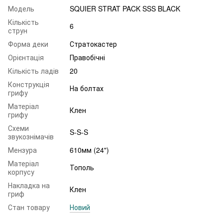
Модель
SQUIER STRAT PACK SSS BLACK
Кількість
6
струн
Форма деки
Стратокастер
Орієнтація
Правобічні
Кількість ладів
20
Конструкція
На болтах
грифу
Матеріал
Клен
грифу
Схеми
S-S-S
звукознімачів
Мензура
610мм (24")
Матеріал
Тополь
корпусу
Накладка на
Клен
гриф
Стан товару
Новий