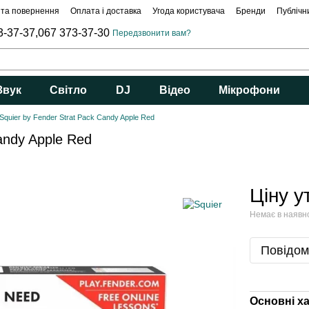
 та повернення
Оплата і доставка
Угода користувача
Бренди
Публічн
3-37-37,
067 373-37-30
Передзвонити вам?
Звук
Світло
DJ
Відео
Мікрофони
 Squier by Fender Strat Pack Candy Apple Red
andy Apple Red
Ціну 
Немає в наявн
Повідом
Основні х