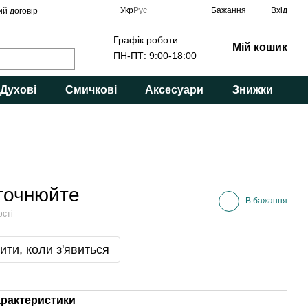
Укр
Рус
Бажання
Вхід
ий договір
Графік роботи:
Мій кошик
ПН-ПТ: 9:00-18:00
Духові
Смичкові
Аксесуари
Знижки
уточнюйте
В бажання
ості
ити, коли з'явиться
арактеристики