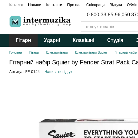
Перейти до основного контенту
Каталог
Новини
Контакти
Про нас
Співпраця
Відгуки
Обмін
0 800-33-85-96,
050 37
Гітари
Ударні
Клавішні
Студія
Головна
Гітари
Електрогітари
Електрогітари Squier
Гітарний набір
Гітарний набір Squier by Fender Strat Pack C
Артикул: FE-0144
Написати відгук