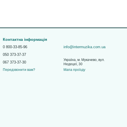
Контактна інформація
0 800-33-85-96
info@intermuzika.com.ua
050 373-37-37
Україна, м. Мукачево, вул.
067 373-37-30
Недецеї, 30
Мапа проїзду
Передзвонити вам?