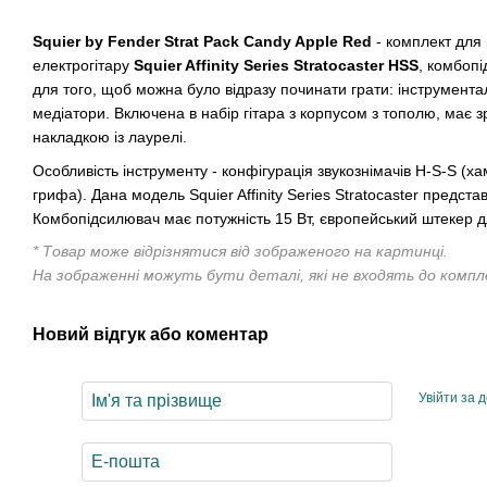
Squier by Fender Strat Pack Candy Apple Red
- комплект для 
електрогітару
Squier Affinity Series Stratocaster HSS
, комбопі
для того, щоб можна було відразу починати грати: інструмента
медіатори. Включена в набір гітара з корпусом з тополю, має 
накладкою із лаурелі.
Особливість інструменту - конфігурація звукознімачів H-S-S (хам
грифа). Дана модель Squier Affinity Series Stratocaster предст
Комбопідсилювач має потужність 15 Вт, європейський штекер 
* Товар може відрізнятися від зображеного на картинці.
На зображенні можуть бути деталі, які не входять до комп
Новий відгук або коментар
Увійти за 