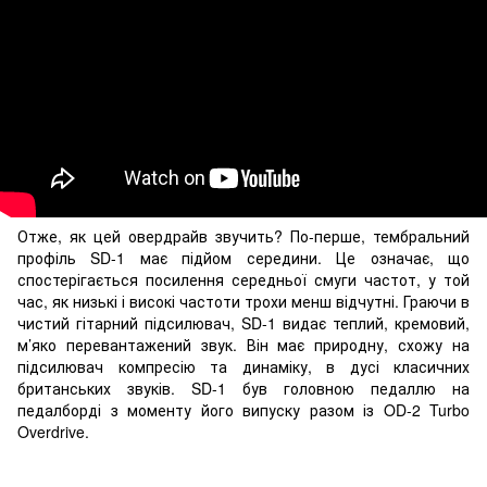
Отже, як цей овердрайв звучить? По-перше, тембральний
профіль SD-1 має підйом середини. Це означає, що
спостерігається посилення середньої смуги частот, у той
час, як низькі і високі частоти трохи менш відчутні. Граючи в
чистий гітарний підсилювач, SD-1 видає теплий, кремовий,
м’яко перевантажений звук. Він має природну, схожу на
підсилювач компресію та динаміку, в дусі класичних
британських звуків. SD-1 був головною педаллю на
педалборді з моменту його випуску разом із OD-2 Turbo
Overdrive.