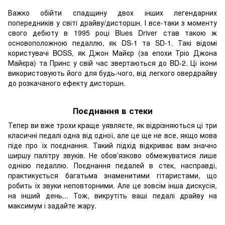
Важко обійти спадщину двох інших легендарних
попередників у світі драйву/дисторшн. І все-таки з моменту
свого дебюту в 1995 році Blues Driver став такою ж
основоположною педаллю, як DS-1 та SD-1. Такі відомі
користувачі BOSS, як Джон Майєр (за епохи Тріо Джона
Майєра) та Принс у свій час звертаються до BD-2. Ці ікони
використовують його для будь-чого, від легкого овердрайву
до розкачаного ефекту дисторшн.
Поєднання в стеки
Тепер ви вже трохи краще уявляєте, як відрізняються ці три
класичні педалі одна від одної, але це ще не все, якщо мова
піде про їх поєднання. Такий підхід відкриває вам значно
ширшу палітру звуків. Не обов’язково обмежуватися лише
однією педаллю. Поєднання педалей в стек, насправді,
практикується багатьма знаменитими гітаристами, що
робить їх звуки неповторними. Але це зовсім інша дискусія,
на інший день... Тож, викрутіть ваші педалі драйву на
максимум і задайте жару.