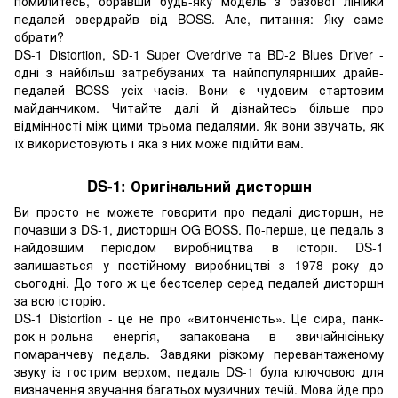
помилитесь, обравши будь-яку модель з базової лінійки
педалей овердрайв від BOSS. Але, питання: Яку саме
обрати?
DS-1 Distortion, SD-1 Super Overdrive та BD-2 Blues Driver -
одні з найбільш затребуваних та найпопулярніших драйв-
педалей BOSS усіх часів. Вони є чудовим стартовим
майданчиком. Читайте далі й дізнайтесь більше про
відмінності між цими трьома педалями. Як вони звучать, як
їх використовують і яка з них може підійти вам.
DS-1: Оригінальний дисторшн
Ви просто не можете говорити про педалі дисторшн, не
почавши з DS-1, дисторшн OG BOSS. По-перше, це педаль з
найдовшим періодом виробництва в історії. DS-1
залишається у постійному виробництві з 1978 року до
сьогодні. До того ж це бестселер серед педалей дисторшн
за всю історію.
DS-1 Distortion - це не про «витонченість». Це сира, панк-
рок-н-рольна енергія, запакована в звичайнісіньку
помаранчеву педаль. Завдяки різкому перевантаженому
звуку із гострим верхом, педаль DS-1 була ключовою для
визначення звучання багатьох музичних течій. Мова йде про