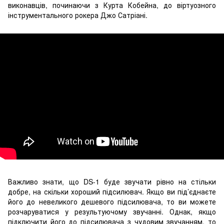
виконавців, починаючи з Курта Кобейна, до віртуозного
інструментального рокера Джо Сатріані.
Важливо знати, що DS-1 буде звучати рівно на стільки
добре, на скільки хороший підсилювач. Якщо ви під’єднаєте
його до невеликого дешевого підсилювача, то ви можете
розчаруватися у результуючому звучанні. Однак, якщо
підключити його до підсилювача з чудовим звучанням, то