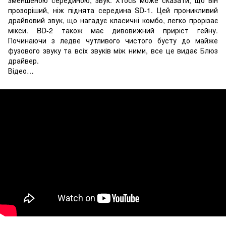
зменшеною серединою, звук. Хтось може сказати, що він
прозоріший, ніж піднята середина SD-1. Цей проникливий
драйвовий звук, що нагадує класичні комбо, легко прорізає
мікси. BD-2 також має дивовижний приріст гейну.
Починаючи з ледве чутливого чистого бусту до майже
фузового звуку та всіх звуків між ними, все це видає Блюз
драйвер.
Відео…