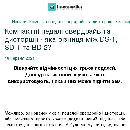
Новини
Компактні педалі овердрайв та дисторшн - яка різ
Компактні педалі овердрайв та
дисторшн - яка різниця між DS-1,
SD-1 та BD-2?
18 червня 2021
Відкрийте відмінності цих трьох педалей.
Дослідіть, як вони звучать, як їх
використовують, і яка з них може підійти вам.
Можливо, ви новачок у світі педалей овердрайв і дисторшн,
або, можливо просто хочете додати новий відтінок або
текстуру до свого звучання. У будь-якому випадку, ви не