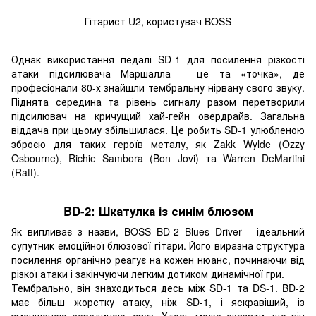
Гітарист U2, користувач BOSS
Однак використання педалі SD-1 для посилення різкості
атаки підсилювача Маршалла – це та «точка», де
професіонали 80-х знайшли тембральну нірвану свого звуку.
Піднята середина та рівень сигналу разом перетворили
підсилювач на кричущий хай-гейн овердрайв. Загальна
віддача при цьому збільшилася. Це робить SD-1 улюбленою
зброєю для таких героїв металу, як Zakk Wylde (Ozzy
Osbourne), Richie Sambora (Bon Jovi) та Warren DeMartini
(Ratt).
BD-2: Шкатулка із синім блюзом
Як випливає з назви, BOSS BD-2 Blues Driver - ідеальний
супутник емоційної блюзової гітари. Його виразна структура
посилення органічно реагує на кожен нюанс, починаючи від
різкої атаки і закінчуючи легким дотиком динамічної гри.
Тембрально, він знаходиться десь між SD-1 та DS-1. BD-2
має більш жорстку атаку, ніж SD-1, і яскравіший, із