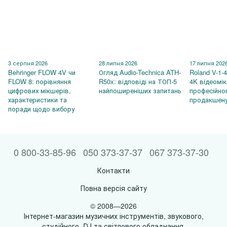
3 серпня 2026
28 липня 2026
17 липня 202
Behringer FLOW 4V чи
Огляд Audio-Technica ATH-
Roland V-1-
FLOW 8: порівняння
R50x: відповіді на ТОП-5
4K відеомі
цифрових мікшерів,
найпоширеніших запитань
професійно
характеристики та
продакшен
поради щодо вибору
0 800-33-85-96
050 373-37-37
067 373-37-30
Контакти
Повна версія сайту
© 2008—2026
Інтернет-магазин музичних інструментів, звукового,
студійного, DJ та світлового обладнання.