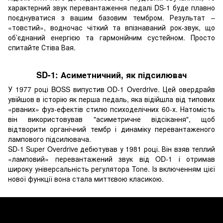
характерний звук перевантаження педалі DS-1 буде плавно
поєднуватися з вашим базовим тембром. Результат –
«товстий», водночас чіткий та впізнаваний рок-звук, що
об’єднаний енергією та гармонійним сустейном. Просто
спитайте Стіва Вая.
SD-1: Асиметничний, як підсилювач
У 1977 році BOSS випустив OD-1 Overdrive. Цей овердрайв
увійшов в історію як перша педаль, яка відійшла від типових
«рваних» фуз-ефектів стилю психоделічних 60-х. Натомість
він використовував "асиметричне відсікання", щоб
відтворити органічний тембр і динаміку перевантаженого
лампового підсилювача.
SD-1 Super Overdrive дебютував у 1981 році. Він взяв теплий
«ламповий» перевантажений звук від OD-1 і отримав
широку універсальність регулятора Tone. Із включенням цієї
нової функції вона стала миттєвою класикою.